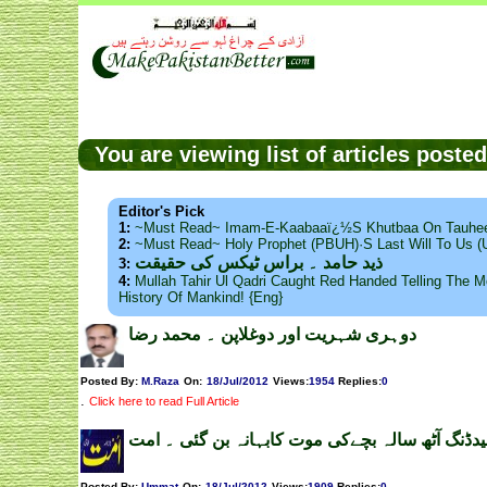
You are viewing list of articles post
Editor's Pick
1:
~Must Read~ Imam-E-Kaabaaï¿½s Khutbaa On Tauhee
2:
~Must Read~ Holy Prophet (PBUH)·s Last Will To Us
ذید حامد ۔ براس ٹیکس کی حقیقت
3:
4:
Mullah Tahir Ul Qadri Caught Red Handed Telling The Mo
History Of Mankind! {Eng}
دوہری شہریت اور دوغلاپن ۔ محمد رضا
Posted By:
M.Raza
On:
18/Jul/2012
Views
:
1954
Replies
:
0
.
Click here to read Full Article
لوڈ شیدڈنگ آٹھ سالہ بچےکی موت کابہانہ بن گئی 
Posted By:
Ummat
On:
18/Jul/2012
Views
:
1909
Replies
:
0