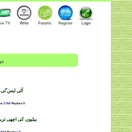
ive TV
Write
Forums
Register
Login
ays
یع اللہ ملک
ws
:
1760
Replies
:
0
 ۔ امتیاز علی شاکر
1822
Replies
:
0