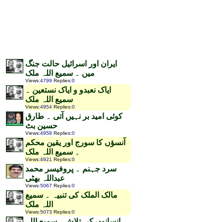
ایران اور اسرائیل حالت جنگ
میں ۔ سمیع اللہ ملک
Views
:
4799
Replies
:
0
ایاک نعبدو و ایاک نستعین ۔
سمیع اللہ ملک
Views
:
4954
Replies
:
0
کوئی امید بر نہیں آتی ۔ طارق
حسین بٹ
Views
:
4958
Replies
:
0
آنسؤں کا سورج اور یقین محکم
۔ سمیع اللہ ملک
Views
:
4921
Replies
:
0
سرد جہنم ۔ پروفیسر محمد
عبداللہ بھٹی
Views
:
5067
Replies
:
0
مالک الملک کی تنبیہ ۔ سمیع
اللہ ملک
Views
:
5073
Replies
:
0
انسانوں کی تلاش۔ سمیع اللہ