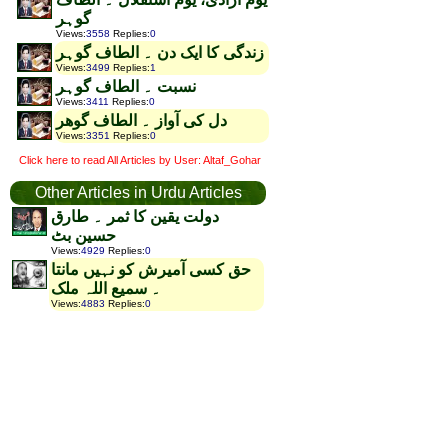
گوہر
Views
:
3558
Replies
:
0
زندگی کا ایک دن ۔ الطاف گوہر
Views
:
3499
Replies
:
1
نسبت ۔ الطاف گوہر
Views
:
3411
Replies
:
0
دل کی آواز ۔ الطاف گوھر
Views
:
3351
Replies
:
0
Click here to read All Articles by User: Altaf_Gohar
Other Articles in Urdu Articles
دولت یقین کا ثمر ۔ طارق
حسین بٹ
Views
:
4929
Replies
:
0
حق کسی آمیرش کو نہیں مانتا
۔ سمیع اللہ ملک
Views
:
4883
Replies
:
0