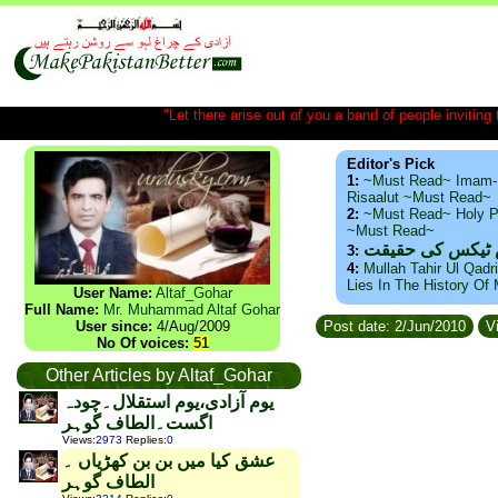
"Let there arise out of you a band of people inviting t
Editor's Pick
1:
~Must Read~ Imam-
Risaalut ~Must Read~
2:
~Must Read~ Holy P
~Must Read~
س ٹیکس کی حقیقت
3:
4:
Mullah Tahir Ul Qadr
Lies In The History Of
User Name:
Altaf_Gohar
Full Name:
Mr. Muhammad Altaf Gohar
User since:
4/Aug/2009
Post date: 2/Jun/2010
Vi
No Of voices:
51
Other Articles by Altaf_Gohar
یوم آزادی،یوم استقلال۔چودہ
اگست۔الطاف گوہر
Views
:
2973
Replies
:
0
عشق کیا میں بن بن کھڑیاں ۔
الطاف گوہر