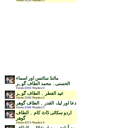
Views
:
3214
Replies
:
0
مائنڈ سائنس اور اسماء
الحسنی۔ محمد الطاف گوہر
Views
:
4060
Replies
:
0
عید الفطر ۔ الطاف گوہر
Views
:
3296
Replies
:
0
دعا اور لیلۃ القدر ۔ الطاف گوھر
Views
:
3268
Replies
:
0
اردو سکائی ڈاٹ کام ۔ الطاف
گوھر
Views
:
4073
Replies
:
0
یوم آزادی، یوم استقلال ۔ الطاف