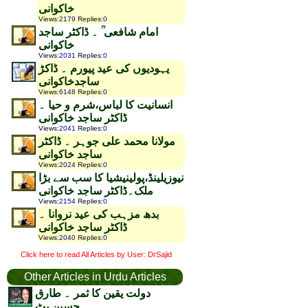
خاکوانی
Views
:
2179
Replies
:
0
امام شافعی ؒ ۔ ڈاکٹر ساجد
خاکوانی
Views
:
2031
Replies
:
0
یہودیوں کی عید پیورم ۔ ڈاکڑ
ساجدخاکوانی
Views
:
6148
Replies
:
0
انسانیت کا لباس،شرم و حیا ۔
ڈاکٹر ساجد خاکوانی
Views
:
2041
Replies
:
0
مولانا محمد علی جوہر ۔ ڈاکٹر
ساجد خاکوانی
Views
:
2024
Replies
:
0
نیوزیلینڈ،پولینیشیا کا سب سے بڑا
ملک۔ڈاکٹر ساجد خاکوانی
Views
:
2154
Replies
:
0
بدھ مزہب کی عید نروانا ۔
ڈاکٹر ساجد خاکوانی
Views
:
2040
Replies
:
0
Click here to read All Articles by User: DrSajid
Other Articles in Urdu Articles
دولت یقین کا ثمر ۔ طارق
حسین بٹ