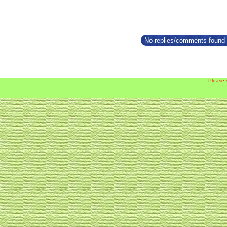
No replies/comments found f
Please 