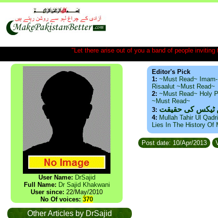
"Let there arise out of you a band of people inviting t
Editor's Pick
1:
~Must Read~ Imam-
Risaalut ~Must Read~
2:
~Must Read~ Holy P
~Must Read~
س ٹیکس کی حقیقت
3:
4:
Mullah Tahir Ul Qadr
Lies In The History Of
Post date: 10/Apr/2013
V
User Name:
DrSajid
Full Name:
Dr Sajid Khakwani
User since:
22/May/2010
No Of voices:
370
Other Articles by DrSajid