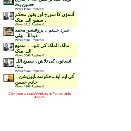
حسین بٹ
Views
:
4950
Replies
:
0
آنسؤں کا سورج اور یقین محکم
۔ سمیع اللہ ملک
Views
:
4912
Replies
:
0
سرد جہنم ۔ پروفیسر محمد
عبداللہ بھٹی
Views
:
5061
Replies
:
0
مالک الملک کی تنبیہ ۔ سمیع
اللہ ملک
Views
:
5066
Replies
:
0
انسانوں کی تلاش۔ سمیع اللہ
ملک
Views
:
5040
Replies
:
0
آئی ایم ایف،حکومت،اپوزیشن ۔
خادم حسین
Views
:
4996
Replies
:
0
Click here to read All Articles in Forum: Urdu
Articles