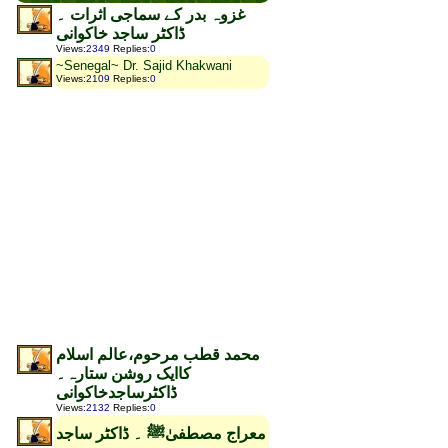
غزوہ بدر کے سماجی اثرات ۔
ڈاکٹر ساجد خاکوانی
Views
:
2349
Replies
:
0
~Senegal~ Dr. Sajid Khakwani
Views
:
2109
Replies
:
0
محمد قطب مرحوم،عالم اسلام
کاایک روشن ستارہ۔
ڈاکٹرساجدخاکوانی
Views
:
2132
Replies
:
0
معراج مصطفیٰﷺ ۔ ڈاکٹر ساجد