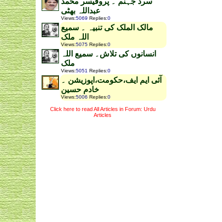
سرد جہنم ۔ پروفیسر محمد
عبداللہ بھٹی
Views
:
5069
Replies
:
0
مالک الملک کی تنبیہ ۔ سمیع
اللہ ملک
Views
:
5075
Replies
:
0
انسانوں کی تلاش۔ سمیع اللہ
ملک
Views
:
5051
Replies
:
0
آئی ایم ایف،حکومت،اپوزیشن ۔
خادم حسین
Views
:
5006
Replies
:
0
Click here to read All Articles in Forum: Urdu
Articles