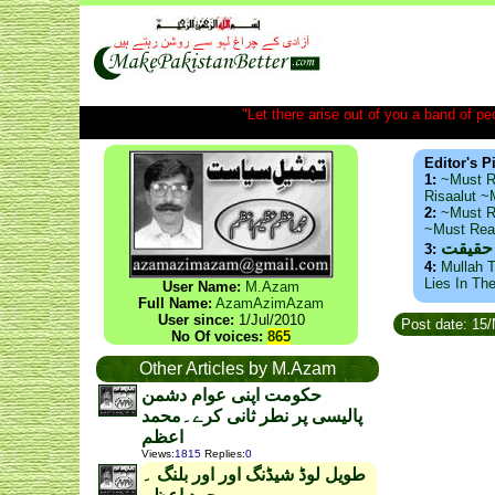
"Let there arise out of you a band of peop
Editor's P
1:
~Must R
Risaalut 
2:
~Must R
~Must Re
 حقیقت
3:
4:
Mullah T
Lies In Th
User Name:
M.Azam
Full Name:
AzamAzimAzam
User since:
1/Jul/2010
Post date: 15
No Of voices:
865
Other Articles by M.Azam
حکومت اپنی عوام دشمن
پالیسی پر نطر ثانی کرے۔محمد
اعظم
Views
:
1815
Replies
:
0
طویل لوڈ شیڈنگ اور اور بلنگ ۔