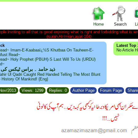
Home
Search
L
le inviting to all that is good enjoining what is right and forbidding what is wr
(surah Al-Imran,ayat-104)
ick
Latest Top 
ead~ Imam-E-Kaabaaï¿½s Khutbaa On Tauheen-E-
No Article 
~Must Read~
ead~ Holy Prophet (PBUH)·s Last Will To Us (URDU)
ad~
ذید حامد ۔ براس ٹیکس کی
ahir Ul Qadri Caught Red Handed Telling The Most Blunt
e History Of Mankind! {Eng}
/Nov/2013
Views: 1299
Replies: 0
Author Page
Forum Page
Share