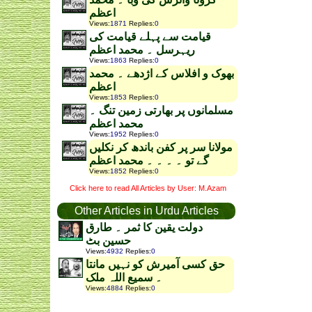
اعظم
Views
:
1871
Replies
:
0
قیامت سے پہلے قیامت کی
ریہرسل ۔ محمد اعظم
Views
:
1863
Replies
:
0
بھوک و افلاس کے اژدھے ۔ محمد
اعظم
Views
:
1853
Replies
:
0
مسلمانوں پر بھارتی زمین تنگ ۔
محمد اعظم
Views
:
1952
Replies
:
0
مولانا سر پر کفن باندھ کر نکلیں
گے تو ۔ ۔ ۔ ۔ محمد اعظم
Views
:
1852
Replies
:
0
Click here to read All Articles by User: M.Azam
Other Articles in Urdu Articles
دولت یقین کا ثمر ۔ طارق
حسین بٹ
Views
:
4932
Replies
:
0
حق کسی آمیرش کو نہیں مانتا
۔ سمیع اللہ ملک
Views
:
4884
Replies
:
0