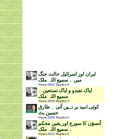
ایران اور اسرائیل حالت جنگ
میں ۔ سمیع اللہ ملک
Views
:
4802
Replies
:
0
ایاک نعبدو و ایاک نستعین ۔
سمیع اللہ ملک
Views
:
4956
Replies
:
0
کوئی امید بر نہیں آتی ۔ طارق
حسین بٹ
Views
:
4959
Replies
:
0
آنسؤں کا سورج اور یقین محکم
۔ سمیع اللہ ملک
Views
:
4922
Replies
:
0