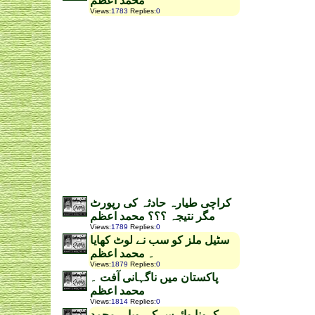
محمد اعظم
Views
:
1783
Replies
:
0
کراچی طیارہ حادثہ کی رپورٹ
مگر نتیجہ ؟؟؟ محمد اعظم
Views
:
1789
Replies
:
0
سٹیل ملز کو سب نے لوٹ کھایا
۔ محمد اعظم
Views
:
1879
Replies
:
0
پاکستان میں ناگہانی آفت ۔
محمد اعظم
Views
:
1814
Replies
:
0
کرونا وائرس کی وبا ۔ محمد