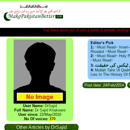
"Let there arise out of you a band of people inviting t
Editor's Pick
1:
~Must Read~ Imam-
Risaalut ~Must Read~
2:
~Must Read~ Holy P
~Must Read~
س ٹیکس کی حقیقت
3:
4:
Mullah Tahir Ul Qadr
Lies In The History Of
Post date: 24/Feb/2014
User Name:
DrSajid
Full Name:
Dr Sajid Khakwani
User since:
22/May/2010
No Of voices:
370
Other Articles by DrSajid