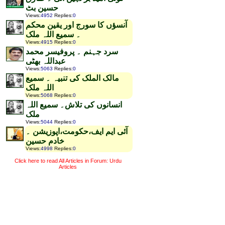
حسین بٹ
Views
:
4952
Replies
:
0
آنسؤں کا سورج اور یقین محکم
۔ سمیع اللہ ملک
Views
:
4915
Replies
:
0
سرد جہنم ۔ پروفیسر محمد
عبداللہ بھٹی
Views
:
5063
Replies
:
0
مالک الملک کی تنبیہ ۔ سمیع
اللہ ملک
Views
:
5068
Replies
:
0
انسانوں کی تلاش۔ سمیع اللہ
ملک
Views
:
5044
Replies
:
0
آئی ایم ایف،حکومت،اپوزیشن ۔
خادم حسین
Views
:
4998
Replies
:
0
Click here to read All Articles in Forum: Urdu
Articles