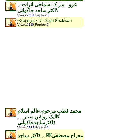
غزوہ بدر کے سماجی اثرات ۔
ڈاکٹر ساجد خاکوانی
Views
:
2351
Replies
:
0
~Senegal~ Dr. Sajid Khakwani
Views
:
2110
Replies
:
0
محمد قطب مرحوم،عالم اسلام
کاایک روشن ستارہ۔
ڈاکٹرساجدخاکوانی
Views
:
2134
Replies
:
0
معراج مصطفیٰﷺ ۔ ڈاکٹر ساجد