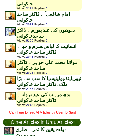
خاکوانی
Views
:
2181
Replies
:
0
امام شافعی ؒ ۔ ڈاکٹر ساجد
خاکوانی
Views
:
2033
Replies
:
0
یہودیوں کی عید پیورم ۔ ڈاکڑ
ساجدخاکوانی
Views
:
6150
Replies
:
0
انسانیت کا لباس،شرم و حیا ۔
ڈاکٹر ساجد خاکوانی
Views
:
2043
Replies
:
0
مولانا محمد علی جوہر ۔ ڈاکٹر
ساجد خاکوانی
Views
:
2026
Replies
:
0
نیوزیلینڈ،پولینیشیا کا سب سے بڑا
ملک۔ڈاکٹر ساجد خاکوانی
Views
:
2156
Replies
:
0
بدھ مزہب کی عید نروانا ۔
ڈاکٹر ساجد خاکوانی
Views
:
2042
Replies
:
0
Click here to read All Articles by User: DrSajid
Other Articles in Urdu Articles
دولت یقین کا ثمر ۔ طارق
حسین بٹ