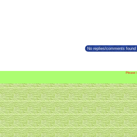
No replies/comments found f
Please 