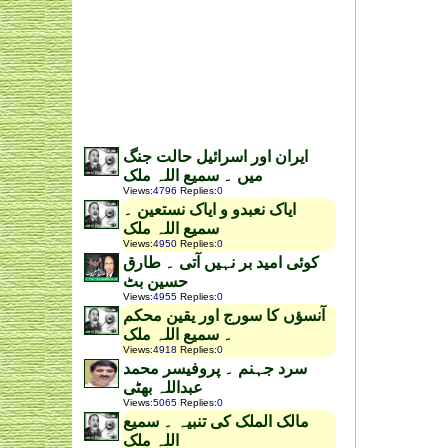
ایران اور اسرائیل حالت جنگ
میں ۔ سمیع اللہ ملک
Views
:
4796
Replies
:
0
ایاک نعبدو و ایاک نستعین ۔
سمیع اللہ ملک
Views
:
4950
Replies
:
0
کوئی امید بر نہیں آتی ۔ طارق
حسین بٹ
Views
:
4955
Replies
:
0
آنسؤں کا سورج اور یقین محکم
۔ سمیع اللہ ملک
Views
:
4918
Replies
:
0
سرد جہنم ۔ پروفیسر محمد
عبداللہ بھٹی
Views
:
5065
Replies
:
0
مالک الملک کی تنبیہ ۔ سمیع
اللہ ملک