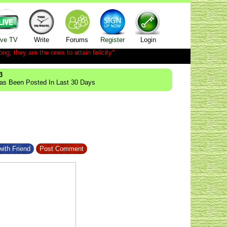
ive TV
Write
Forums
Register
Login
ong; they are the ones to attain felicity".
3
Has Been Posted In Last 30 Days
ith Friend
Post Comment