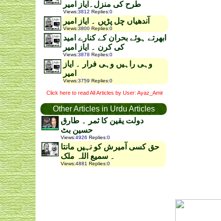
طرح کی منزل۔ایاز امیر
Views
:
3812
Replies
:
0
آندھیاں چل پڑیں ۔ ایاز امیر
Views
:
3800
Replies
:
0
ابھرتے ہوئے بحران کے کنارے امید
کی کرن ۔ ایاز امیر
Views
:
3878
Replies
:
0
وہی راہیں وہی فرار ۔ ایاز
امیر
Views
:
3759
Replies
:
0
Click here to read All Articles by User: Ayaz_Amir
Other Articles in Urdu Articles
دولت یقین کا ثمر ۔ طارق
حسین بٹ
Views
:
4926
Replies
:
0
حق کسی آمیرش کو نہیں مانتا
۔ سمیع اللہ ملک
Views
:
4881
Replies
:
0