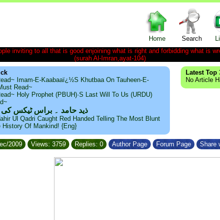
Home
Search
L
le inviting to all that is good enjoining what is right and forbidding what is wr
(surah Al-Imran,ayat-104)
ick
Latest Top 
ead~ Imam-E-Kaabaaï¿½s Khutbaa On Tauheen-E-
No Article 
~Must Read~
ead~ Holy Prophet (PBUH)·s Last Will To Us (URDU)
ad~
ذید حامد ۔ براس ٹیکس کی
ahir Ul Qadri Caught Red Handed Telling The Most Blunt
e History Of Mankind! {Eng}
Dec/2009
Views: 3759
Replies: 0
Author Page
Forum Page
Share w