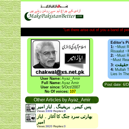
"Let there arise out of you a band of peop
Editor's P
1:
~Must R
Risaalut 
2:
~Must R
~Must Re
 حقیقت
3:
4:
Mullah T
Lies In Th
User Name:
Ayaz_Amir
Full Name:
Ayaz Amir
Post date: 6/
User since:
5/Oct/2007
No Of voices:
107
Other Articles by Ayaz_Amir
پس کیمرہ بریفینگ۔ ایاز امیر
Views
:
3309
Replies
:
0
بھارتی سرد جنگ کا آغاز ۔ ایاز
امیر
Views
:
3820
Replies
:
0