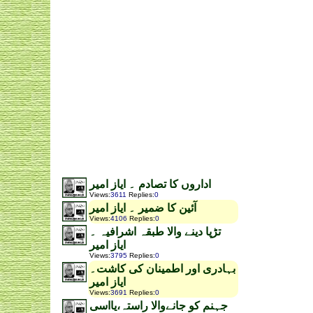
اداروں کا تصادم ۔ ایاز امیر
Views
:
3611
Replies
:
0
آئین کا ضمیر ۔ ایاز امیر
Views
:
4106
Replies
:
0
تڑپا دینے والا طبقہ اشرافیہ ۔
ایاز امیر
Views
:
3795
Replies
:
0
بہادری اور اطمینان کی کاشت۔
ایاز امیر
Views
:
3691
Replies
:
0
جہنم کو جانےوالا راستہ،یااسی