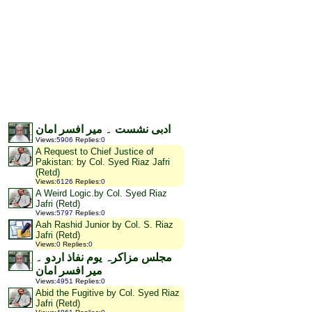
ادبی نشست ۔ میر افسر امان
Views
:
5906
Replies
:
0
A Request to Chief Justice of
Pakistan: by Col. Syed Riaz Jafri
(Retd)
Views
:
6126
Replies
:
0
A Weird Logic.by Col. Syed Riaz
Jafri (Retd)
Views
:
5797
Replies
:
0
Aah Rashid Junior by Col. S. Riaz
Jafri (Retd)
Views
:
0
Replies
:
0
مجلس مزاکرہ یوم نفاذ اردو ۔
میر افسر امان
Views
:
4951
Replies
:
0
Abid the Fugitive by Col. Syed Riaz
Jafri (Retd)