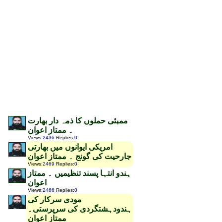
ممبئی حملوں کا ذمہ دار بھارت
۔ ممتاز اعوان
Views
:
2436
Replies
:
0
امریکی ایوانوں میں بھارتی
جارحیت کی گونج ۔ ممتاز اعوان
Views
:
2469
Replies
:
0
ہندو انتہا پسند تنظیمیں ۔ ممتاز
اعوان
Views
:
2466
Replies
:
0
مودی سرکار کی
ہندودہشتگردی کی سرپرستی۔
ممتاز اعوان