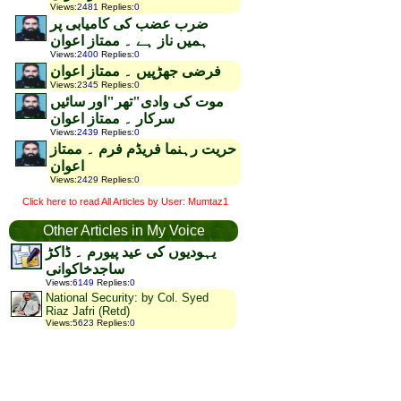
Views
:
2481
Replies
:
0
ضرب عضب کی کامیابی پر
ہمیں ناز ہے ۔ ممتاز اعوان
Views
:
2400
Replies
:
0
فرضی جھڑپیں ۔ ممتاز اعوان
Views
:
2345
Replies
:
0
موت کی وادی"تھر"اور سائیں
سرکار ۔ ممتاز اعوان
Views
:
2439
Replies
:
0
حریت رہنما فریڈم فرم ۔ ممتاز
اعوان
Views
:
2429
Replies
:
0
Click here to read All Articles by User: Mumtaz1
Other Articles in My Voice
یہودیوں کی عید پیورم ۔ ڈاکڑ
ساجدخاکوانی
Views
:
6149
Replies
:
0
National Security: by Col. Syed
Riaz Jafri (Retd)
Views
:
5623
Replies
:
0