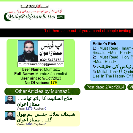
"Let there arise out of you a band of people inviting t
Editor's Pick
1:
~Must Read~ Imam-
Risaalut ~Must Read~
2:
~Must Read~ Holy P
~Must Read~
س ٹیکس کی حقیقت
3:
User Name:
Mumtaz1
4:
Mullah Tahir Ul Qadr
Full Name:
Mumtaz Journalist
Lies In The History Of
User since:
9/Oct/2013
No Of voices:
179
Post date: 2/Apr/2014
Vi
Other Articles by Mumtaz1
فلاح انسانیت کا ہاتھ تھامے ۔
ممتاز اعوان
Views
:
2279
Replies
:
0
شہدائے سلالہ جنہیں ہم بھول
گئے ۔ ممتاز اعوان
Views
:
2466
Replies
:
0