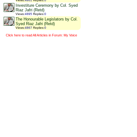
Views
:
4861
Replies
:
0
Investiture Ceremony by Col. Syed
Riaz Jafri (Retd)
Views
:
4895
Replies
:
0
The Honourable Legislators by Col.
Syed Riaz Jafri (Retd)
Views
:
4867
Replies
:
0
Click here to read All Articles in Forum: My Voice