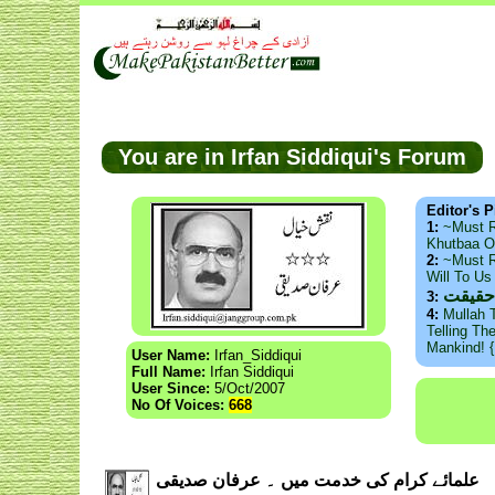
You are in Irfan Siddiqui's Forum
Editor's P
1:
~Must 
Khutbaa O
2:
~Must R
Will To U
حقیقت
3:
4:
Mullah 
Telling Th
Mankind! 
User Name:
Irfan_Siddiqui
Full Name:
Irfan Siddiqui
User Since:
5/Oct/2007
No Of Voices:
668
علمائے کرام کی خدمت میں ۔ عرفان صدیقی