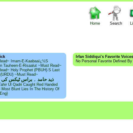
Home
Search
L
ick
Irfan Siddiqui's Favorite Voice
Read~ Imam-E-Kaabaaï¿½s
No Personal Favorite Defined By 
n Tauheen-E-Risaalut ~Must Read~
ead~ Holy Prophet (PBUH)·s Last
s (URDU) ~Must Read~
ذید حامد ۔ براس ٹیکس کی 
Tahir Ul Qadri Caught Red Handed
e Most Blunt Lies In The History Of
{Eng}