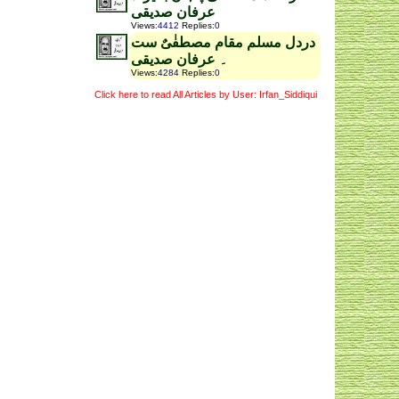
عرفان صدیقی
Views
:
4412
Replies
:
0
دردل مسلم مقام مصطفٰیٌ ست
۔ عرفان صدیقی
Views
:
4284
Replies
:
0
Click here to read All Articles by User: Irfan_Siddiqui