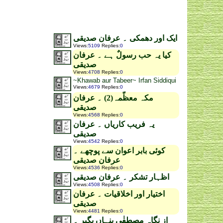
ایک اور دھمکی ۔ عرفان صدیقی
Views
:
5109
Replies
:
0
کیا یہ حب رسولٌ ہے ۔ عرفان
صدیقی
Views
:
4708
Replies
:
0
~Khawab aur Tabeer~ Irfan Siddiqui
Views
:
4679
Replies
:
0
مکہ معظّمہ(2) ۔ عرفان
صدیقی
Views
:
4568
Replies
:
0
یہ فریب کاریاں ۔ عرفان
صدیقی
Views
:
4542
Replies
:
0
کوئی بابر اعوان سے پوچھے ۔
عرفان صدیقی
Views
:
4536
Replies
:
0
اظہار تشکر ۔ عرفان صدیقی
Views
:
4508
Replies
:
0
اختیار اور اخلاقیات ۔ عرفان
صدیقی
Views
:
4481
Replies
:
0
از نگاہ مصطفٰی پنہاں بگیر ۔