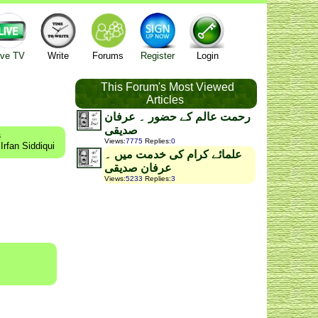
ive TV
Write
Forums
Register
Login
This Forum's Most Viewed
Articles
رحمت عالم کے حضور ۔ عرفان
صدیقی
s
Views
:
7775
Replies
:
0
Irfan Siddiqui
علمائے کرام کی خدمت میں ۔
عرفان صدیقی
Views
:
5233
Replies
:
3