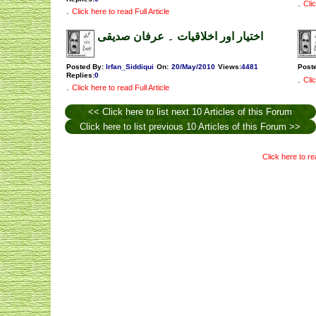
.
Clic
.
Click here to read Full Article
اختیار اور اخلاقیات ۔ عرفان صدیقی
Posted By:
Irfan_Siddiqui
On:
20/May/2010
Views
:
4481
Post
Replies
:
0
.
Clic
.
Click here to read Full Article
<< Click here to list next 10 Articles of this Forum
Click here to list previous 10 Articles of this Forum >>
Click here to re