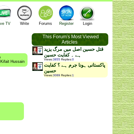
ive TV
Write
Forums
Register
Login
This Forum's Most Viewed
Articles
قتل حسین اصل میں مرگ یزید
ہے ۔ کفایت حسین
s
Views
:
3855
Replies
:
0
Kifait Hussain
پاکستانی ہونا جرم ہے ؟ کفایت
حسین
Views
:
3089
Replies
:
1