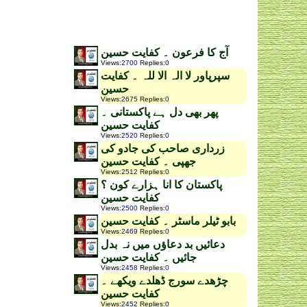
آج کا فرعون ۔ کفایت حسین
Views
:
2700
Replies
:
0
سپرپاور لا الہ الا للہ ۔ کفایت
حسین
Views
:
2675
Replies
:
0
پھر بھی دل ہے پاکستانی ۔
کفایت حسین
Views
:
2520
Replies
:
0
زرداری صاحب کی جادو کی
جھپی ۔ کفایت حسین
Views
:
2512
Replies
:
0
پاکستان کا انا ہزارے کون ؟
کفایت حسین
Views
:
2500
Replies
:
0
بابو ٹیلر ماسٹر ۔ کفایت حسین
Views
:
2469
Replies
:
0
دعائیں بد دعاؤں میں نہ بدل
جائیں ۔ کفایت حسین
Views
:
2458
Replies
:
0
چڑھدے سورج ڈھلدے ویکھے ۔
کفایت حسین
Views
:
2452
Replies
:
0