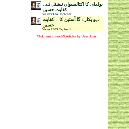
یواےای کا اکتالیسواں نیشنل ڈے۔
کفایت حسین
Views
:
2414
Replies
:
0
لہو پکارے گا آستین کا ۔ کفایت
حسین
Views
:
2403
Replies
:
1
Click here to read All Articles by User: kifait