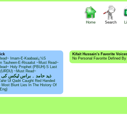
Home
Search
L
ick
Kifait Hussain's Favorite Voice
Read~ Imam-E-Kaabaaï¿½s
No Personal Favorite Defined By 
n Tauheen-E-Risaalut ~Must Read~
ead~ Holy Prophet (PBUH)·s Last
s (URDU) ~Must Read~
ذید حامد ۔ براس ٹیکس کی 
Tahir Ul Qadri Caught Red Handed
e Most Blunt Lies In The History Of
{Eng}