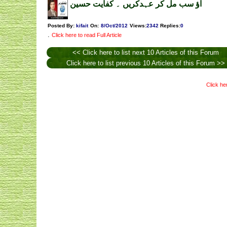
آؤ سب مل کر عہدکریں ۔ کفایت حسین
Posted By:
kifait
On:
8/Oct/2012
Views
:
2342
Replies
:
0
.
Click here to read Full Article
<< Click here to list next 10 Articles of this Forum
Click here to list previous 10 Articles of this Forum >>
Click her