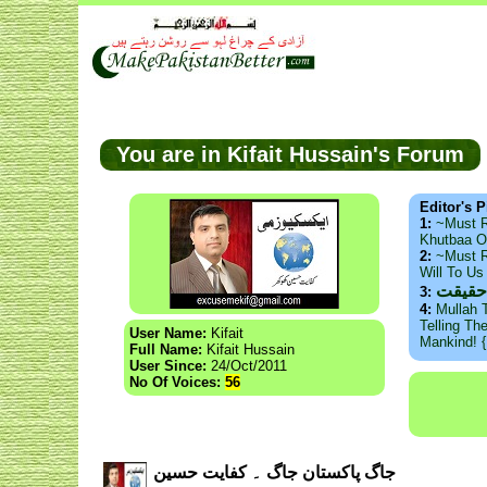
You are in Kifait Hussain's Forum
Editor's P
1:
~Must 
Khutbaa O
2:
~Must R
Will To U
حقیقت
3:
4:
Mullah 
Telling Th
User Name:
Kifait
Mankind! 
Full Name:
Kifait Hussain
User Since:
24/Oct/2011
No Of Voices:
56
جاگ پاکستان جاگ ۔ کفایت حسین