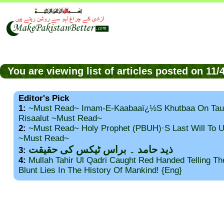
You are viewing list of articles posted on 11
Editor's Pick
1:
~Must Read~ Imam-E-Kaabaaï¿½s Khutbaa On Tau
Risaalut ~Must Read~
2:
~Must Read~ Holy Prophet (PBUH)·s Last Will To
~Must Read~
ذید حامد ۔ براس ٹیکس کی حقیقت
3:
4:
Mullah Tahir Ul Qadri Caught Red Handed Telling T
Blunt Lies In The History Of Mankind! {Eng}