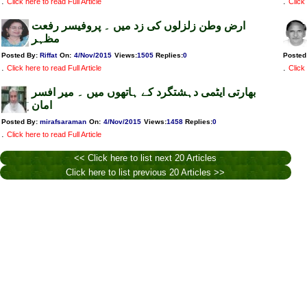
.
.
Click here to read Full Article
Click 
ارض وطن زلزلوں کی زد میں ۔ پروفیسر رفعت
مظہر
Posted By:
Riffat
On:
4/Nov/2015
Views
:
1505
Replies
:
0
Posted
.
.
Click here to read Full Article
Click 
بھارتی ایٹمی دہشتگرد کے ہاتھوں میں ۔ میر افسر
امان
Posted By:
mirafsaraman
On:
4/Nov/2015
Views
:
1458
Replies
:
0
.
Click here to read Full Article
<< Click here to list next 20 Articles
Click here to list previous 20 Articles >>