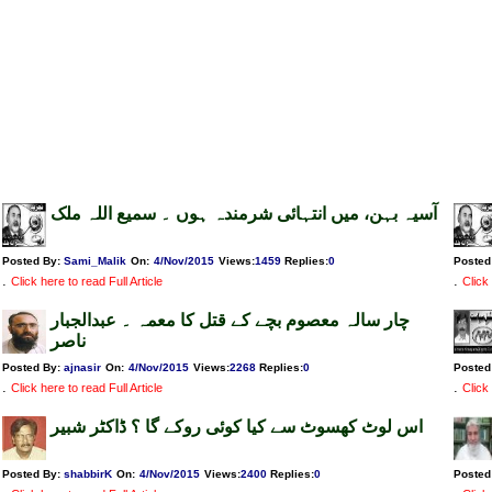
آسیہ بہن، میں انتہائی شرمندہ ہوں ۔ سمیع اللہ ملک
Posted By:
Sami_Malik
On:
4/Nov/2015
Views
:
1459
Replies
:
0
Posted
.
.
Click here to read Full Article
Click 
چار سالہ معصوم بچے کے قتل کا معمہ ۔ عبدالجبار
ناصر
Posted By:
ajnasir
On:
4/Nov/2015
Views
:
2268
Replies
:
0
Posted
.
.
Click here to read Full Article
Click 
اس لوٹ کھسوٹ سے کیا کوئی روکے گا ؟ ڈاکٹر شبیر
Posted By:
shabbirK
On:
4/Nov/2015
Views
:
2400
Replies
:
0
Posted