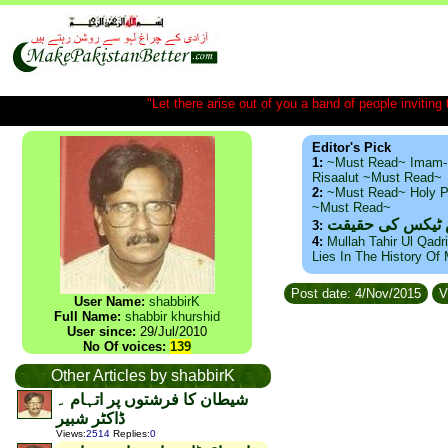
"Let there arise out of you a band of people inviting t
Editor's Pick
1:
~Must Read~ Imam-
Risaalut ~Must Read~
2:
~Must Read~ Holy P
~Must Read~
س ٹیکس کی حقیقت
3:
4:
Mullah Tahir Ul Qadr
Lies In The History Of
Post date: 4/Nov/2015
V
User Name:
shabbirK
Full Name:
shabbir khurshid
User since:
29/Jul/2010
No Of voices:
139
Other Articles by shabbirK
شیطان کا فرشتوں پر اتہام ۔
ڈاکٹر شبیر
Views
:
2514
Replies
:
0