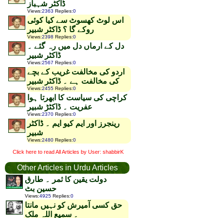
ڈاکٹر شہباز
Views
:
2363
Replies
:
0
اس لوٹ کھسوٹ سے کیا کوئی
روکے گا ؟ ڈاکٹر شبیر
Views
:
2398
Replies
:
0
دل کے ارماں دل میں رہ گئے ۔
ڈاکٹر شبیر
Views
:
2567
Replies
:
0
اردو کی مخالفت غریب کے بچے
کی مخالفت ہے ۔ ڈاکٹر شبیر
Views
:
2455
Replies
:
0
کراچی کی سیاست کا ابھرتا ہوا
عفریت ۔ ڈاکٹڑ شبیر
Views
:
2370
Replies
:
0
رینجرز اور ایم کیو ایم ۔ ڈاکٹر
شبیر
Views
:
2480
Replies
:
0
Click here to read All Articles by User: shabbirK
Other Articles in Urdu Articles
دولت یقین کا ثمر ۔ طارق
حسین بٹ
Views
:
4925
Replies
:
0
حق کسی آمیرش کو نہیں مانتا
۔ سمیع اللہ ملک