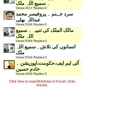
۔ سمیع اللہ ملک
Views
:
4917
Replies
:
0
سرد جہنم ۔ پروفیسر محمد
عبداللہ بھٹی
Views
:
5064
Replies
:
0
مالک الملک کی تنبیہ ۔ سمیع
اللہ ملک
Views
:
5068
Replies
:
0
انسانوں کی تلاش۔ سمیع اللہ
ملک
Views
:
5044
Replies
:
0
آئی ایم ایف،حکومت،اپوزیشن ۔
خادم حسین
Views
:
4999
Replies
:
0
Click here to read All Articles in Forum: Urdu
Articles