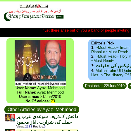
"Let there arise out of you a band of people inviting t
Editor's Pick
1:
~Must Read~ Imam-
Risaalut ~Must Read~
2:
~Must Read~ Holy P
~Must Read~
س ٹیکس کی حقیقت
3:
4:
Mullah Tahir Ul Qadr
Lies In The History Of
Post date: 22/Jun/2010
V
User Name:
Ayaz_Mehmood
Full Name:
Ayaz Mehmood
User since:
31/Jan/2010
No Of voices:
73
Other Articles by Ayaz_Mehmood
داعش کےذریعہ سوعدی عرب پر
حملے کی شرارت۔ایاز محمود
Views
:
2183
Replies
:
0