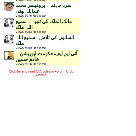
سرد جہنم ۔ پروفیسر محمد
عبداللہ بھٹی
Views
:
5076
Replies
:
0
مالک الملک کی تنبیہ ۔ سمیع
اللہ ملک
Views
:
5083
Replies
:
0
انسانوں کی تلاش۔ سمیع اللہ
ملک
Views
:
5059
Replies
:
0
آئی ایم ایف،حکومت،اپوزیشن ۔
خادم حسین
Views
:
5016
Replies
:
0
Click here to read All Articles in Forum: Urdu
Articles