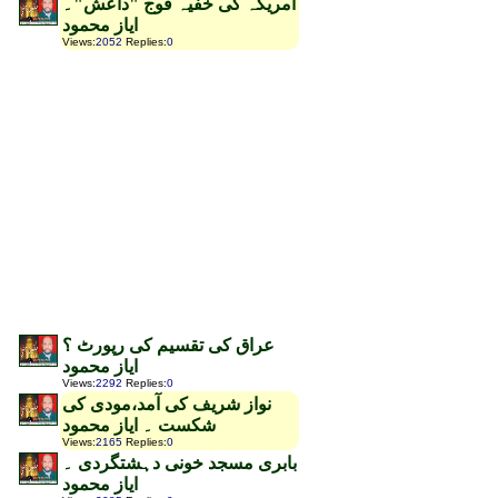
امریکہ کی خفیہ فوج "داعش"۔
ایاز محمود
Views
:
2052
Replies
:
0
عراق کی تقسیم کی رپورٹ ؟
ایاز محمود
Views
:
2292
Replies
:
0
نواز شریف کی آمد،مودی کی
شکست ۔ ایاز محمود
Views
:
2165
Replies
:
0
بابری مسجد خونی دہشتگردی ۔
ایاز محمود