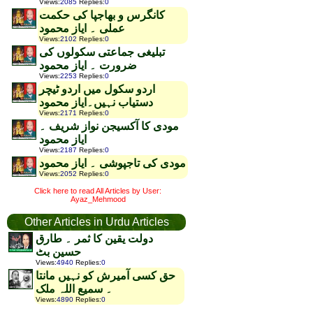
Views
:
2085
Replies
:
0
کانگرس و بھاجپا کی حکمت
عملی ۔ ایاز محمود
Views
:
2102
Replies
:
0
تبلیغی جماعتی سکولوں کی
ضرورت ۔ ایاز محمود
Views
:
2253
Replies
:
0
اردو سکول میں اردو ٹیچر
دستیاب نہیں۔ایاز محمود
Views
:
2171
Replies
:
0
مودی کا آکسیجن نواز شریف ۔
ایاز محمود
Views
:
2187
Replies
:
0
مودی کی تاجپوشی ۔ ایاز محمود
Views
:
2052
Replies
:
0
Click here to read All Articles by User:
Ayaz_Mehmood
Other Articles in Urdu Articles
دولت یقین کا ثمر ۔ طارق
حسین بٹ
Views
:
4940
Replies
:
0
حق کسی آمیرش کو نہیں مانتا
۔ سمیع اللہ ملک
Views
:
4890
Replies
:
0