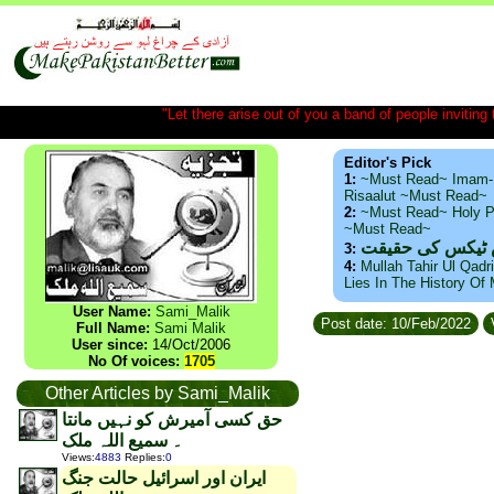
"Let there arise out of you a band of people inviting t
Editor's Pick
1:
~Must Read~ Imam-
Risaalut ~Must Read~
2:
~Must Read~ Holy P
~Must Read~
س ٹیکس کی حقیقت
3:
4:
Mullah Tahir Ul Qadr
Lies In The History Of
User Name:
Sami_Malik
Post date: 10/Feb/2022
Full Name:
Sami Malik
User since:
14/Oct/2006
No Of voices:
1705
Other Articles by Sami_Malik
حق کسی آمیرش کو نہیں مانتا
۔ سمیع اللہ ملک
Views
:
4883
Replies
:
0
ایران اور اسرائیل حالت جنگ