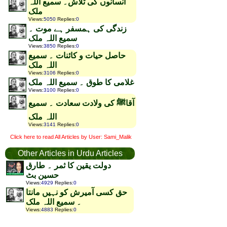
انسانوں کی تلاش۔ سمیع اللہ
ملک
Views
:
5050
Replies
:
0
زندگی کی ہمسفر ہے موت ۔
سمیع اللہ ملک
Views
:
3850
Replies
:
0
حاصل حیات و کائنات ۔ سمیع
اللہ ملک
Views
:
3106
Replies
:
0
غلامی کا طوق ۔ سمیع اللہ ملک
Views
:
3100
Replies
:
0
آقاﷺ کی ولادت سعادت ۔ سمیع
اللہ ملک
Views
:
3141
Replies
:
0
Click here to read All Articles by User: Sami_Malik
Other Articles in Urdu Articles
دولت یقین کا ثمر ۔ طارق
حسین بٹ
Views
:
4929
Replies
:
0
حق کسی آمیرش کو نہیں مانتا
۔ سمیع اللہ ملک
Views
:
4883
Replies
:
0