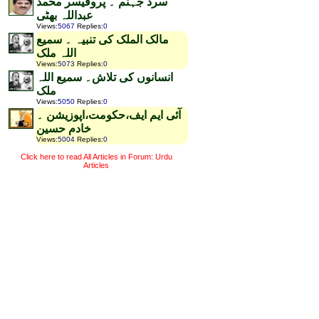
سرد جہنم ۔ پروفیسر محمد
عبداللہ بھٹی
Views
:
5067
Replies
:
0
مالک الملک کی تنبیہ ۔ سمیع
اللہ ملک
Views
:
5073
Replies
:
0
انسانوں کی تلاش۔ سمیع اللہ
ملک
Views
:
5050
Replies
:
0
آئی ایم ایف،حکومت،اپوزیشن ۔
خادم حسین
Views
:
5004
Replies
:
0
Click here to read All Articles in Forum: Urdu
Articles