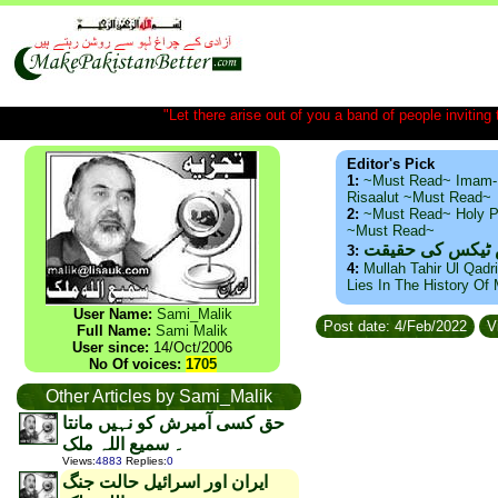
"Let there arise out of you a band of people inviting t
Editor's Pick
1:
~Must Read~ Imam-
Risaalut ~Must Read~
2:
~Must Read~ Holy P
~Must Read~
س ٹیکس کی حقیقت
3:
4:
Mullah Tahir Ul Qadr
Lies In The History Of
User Name:
Sami_Malik
Post date: 4/Feb/2022
V
Full Name:
Sami Malik
User since:
14/Oct/2006
No Of voices:
1705
Other Articles by Sami_Malik
حق کسی آمیرش کو نہیں مانتا
۔ سمیع اللہ ملک
Views
:
4883
Replies
:
0
ایران اور اسرائیل حالت جنگ