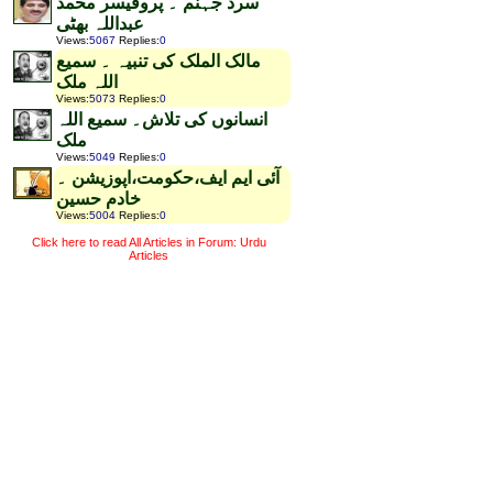
سرد جہنم ۔ پروفیسر محمد
عبداللہ بھٹی
Views
:
5067
Replies
:
0
مالک الملک کی تنبیہ ۔ سمیع
اللہ ملک
Views
:
5073
Replies
:
0
انسانوں کی تلاش۔ سمیع اللہ
ملک
Views
:
5049
Replies
:
0
آئی ایم ایف،حکومت،اپوزیشن ۔
خادم حسین
Views
:
5004
Replies
:
0
Click here to read All Articles in Forum: Urdu
Articles