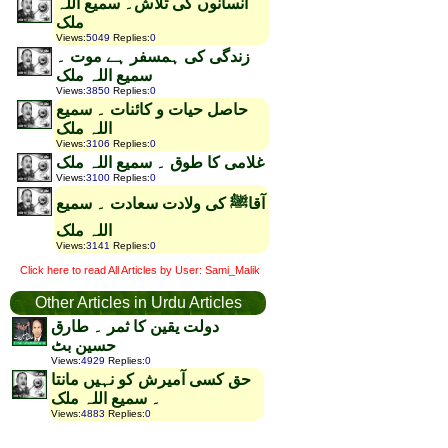
انسانوں کی تلاش۔ سمیع اللہ
ملک
Views
:
5049
Replies
:
0
زندگی کی ہمسفر ہے موت ۔
سمیع اللہ ملک
Views
:
3850
Replies
:
0
حاصل حیات و کائنات ۔ سمیع
اللہ ملک
Views
:
3106
Replies
:
0
غلامی کا طوق ۔ سمیع اللہ ملک
Views
:
3100
Replies
:
0
آقاﷺ کی ولادت سعادت ۔ سمیع
اللہ ملک
Views
:
3141
Replies
:
0
Click here to read All Articles by User: Sami_Malik
Other Articles in Urdu Articles
دولت یقین کا ثمر ۔ طارق
حسین بٹ
Views
:
4929
Replies
:
0
حق کسی آمیرش کو نہیں مانتا
۔ سمیع اللہ ملک
Views
:
4883
Replies
:
0