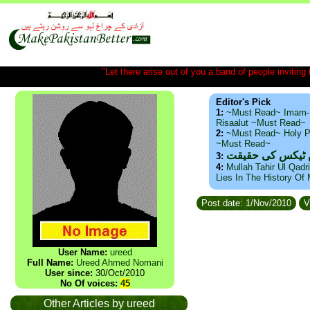
"Let there arise out of you a band of people inviting t
Editor's Pick
1:
~Must Read~ Imam-
Risaalut ~Must Read~
2:
~Must Read~ Holy P
~Must Read~
س ٹیکس کی حقیقت
3:
4:
Mullah Tahir Ul Qadr
Lies In The History Of
Post date: 1/Nov/2010
V
User Name:
ureed
Full Name:
Ureed Ahmed Nomani
User since:
30/Oct/2010
No Of voices:
45
Other Articles by ureed