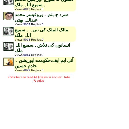
۔ سمیع اللہ ملک
Views
:
4917
Replies
:
0
سرد جہنم ۔ پروفیسر محمد
عبداللہ بھٹی
Views
:
5064
Replies
:
0
مالک الملک کی تنبیہ ۔ سمیع
اللہ ملک
Views
:
5068
Replies
:
0
انسانوں کی تلاش۔ سمیع اللہ
ملک
Views
:
5044
Replies
:
0
آئی ایم ایف،حکومت،اپوزیشن ۔
خادم حسین
Views
:
4999
Replies
:
0
Click here to read All Articles in Forum: Urdu
Articles