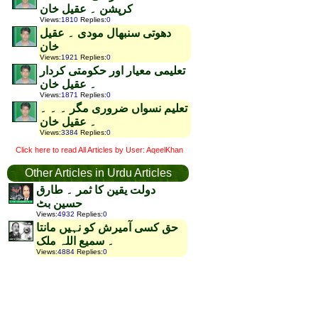
کرپشن ۔ عقیل خان
Views
:
1810
Replies
:
0
دھوتی سنبھال مودی ۔ عقیل
خان
Views
:
1921
Replies
:
0
تعلیمی معیار اور حکومتی کردار
۔ عقیل خان
Views
:
1871
Replies
:
0
تعلیم نسواں ضروری مگر ۔ ۔ ۔
۔ عقیل خان
Views
:
3384
Replies
:
0
Click here to read All Articles by User: AqeelKhan
Other Articles in Urdu Articles
دولت یقین کا ثمر ۔ طارق
حسین بٹ
Views
:
4932
Replies
:
0
حق کسی آمیرش کو نہیں مانتا
۔ سمیع اللہ ملک
Views
:
4884
Replies
:
0