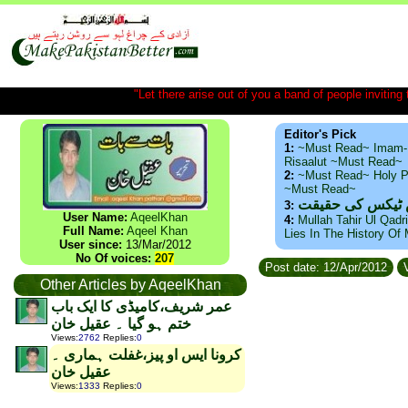
"Let there arise out of you a band of people inviting t
Editor's Pick
1:
~Must Read~ Imam-
Risaalut ~Must Read~
2:
~Must Read~ Holy P
~Must Read~
س ٹیکس کی حقیقت
3:
User Name:
AqeelKhan
4:
Mullah Tahir Ul Qadr
Full Name:
Aqeel Khan
Lies In The History Of
User since:
13/Mar/2012
No Of voices:
207
Post date: 12/Apr/2012
V
Other Articles by AqeelKhan
عمر شریف،کامیڈی کا ایک باب
ختم ہو گیا ۔ عقیل خان
Views
:
2762
Replies
:
0
کرونا ایس او پیز،غفلت ہماری ۔
عقیل خان
Views
:
1333
Replies
:
0