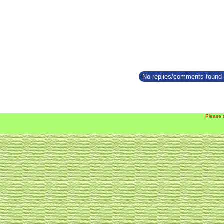
No replies/comments found f
Please 