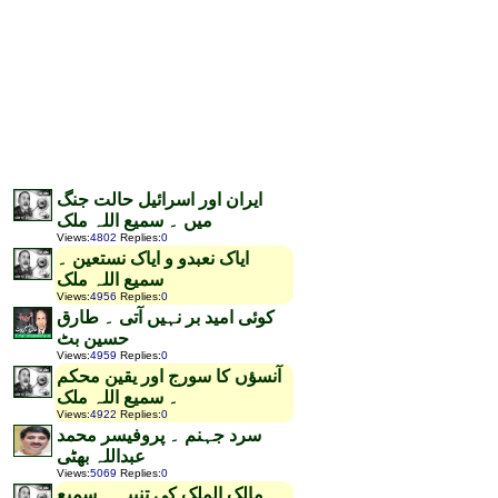
ایران اور اسرائیل حالت جنگ
میں ۔ سمیع اللہ ملک
Views
:
4802
Replies
:
0
ایاک نعبدو و ایاک نستعین ۔
سمیع اللہ ملک
Views
:
4956
Replies
:
0
کوئی امید بر نہیں آتی ۔ طارق
حسین بٹ
Views
:
4959
Replies
:
0
آنسؤں کا سورج اور یقین محکم
۔ سمیع اللہ ملک
Views
:
4922
Replies
:
0
سرد جہنم ۔ پروفیسر محمد
عبداللہ بھٹی
Views
:
5069
Replies
:
0
مالک الملک کی تنبیہ ۔ سمیع