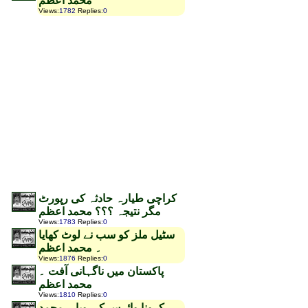
محمد اعظم
Views
:
1782
Replies
:
0
کراچی طیارہ حادثہ کی رپورٹ
مگر نتیجہ ؟؟؟ محمد اعظم
Views
:
1783
Replies
:
0
سٹیل ملز کو سب نے لوٹ کھایا
۔ محمد اعظم
Views
:
1876
Replies
:
0
پاکستان میں ناگہانی آفت ۔
محمد اعظم
Views
:
1810
Replies
:
0
کرونا وائرس کی وبا ۔ محمد