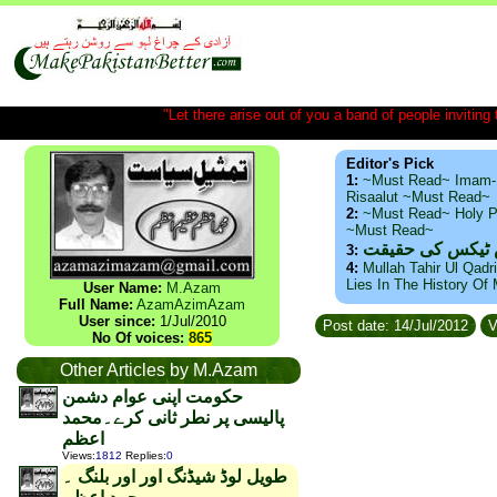
"Let there arise out of you a band of people inviting t
Editor's Pick
1:
~Must Read~ Imam-
Risaalut ~Must Read~
2:
~Must Read~ Holy P
~Must Read~
س ٹیکس کی حقیقت
3:
4:
Mullah Tahir Ul Qadr
Lies In The History Of
User Name:
M.Azam
Full Name:
AzamAzimAzam
User since:
1/Jul/2010
Post date: 14/Jul/2012
V
No Of voices:
865
Other Articles by M.Azam
حکومت اپنی عوام دشمن
پالیسی پر نطر ثانی کرے۔محمد
اعظم
Views
:
1812
Replies
:
0
طویل لوڈ شیڈنگ اور اور بلنگ ۔