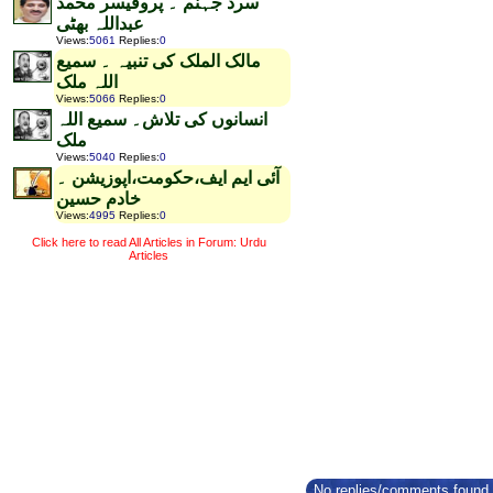
سرد جہنم ۔ پروفیسر محمد
عبداللہ بھٹی
Views
:
5061
Replies
:
0
مالک الملک کی تنبیہ ۔ سمیع
اللہ ملک
Views
:
5066
Replies
:
0
انسانوں کی تلاش۔ سمیع اللہ
ملک
Views
:
5040
Replies
:
0
آئی ایم ایف،حکومت،اپوزیشن ۔
خادم حسین
Views
:
4995
Replies
:
0
Click here to read All Articles in Forum: Urdu
Articles
No replies/comments found f