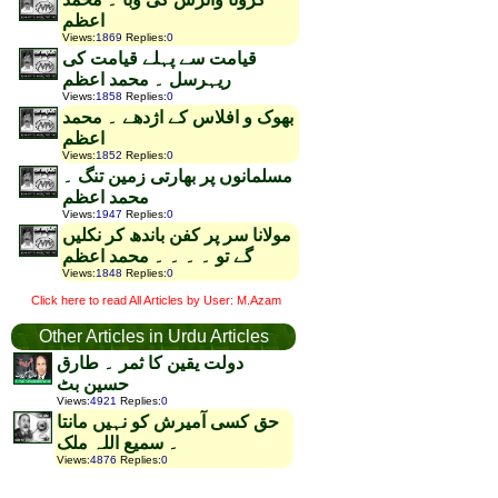
اعظم
Views
:
1869
Replies
:
0
قیامت سے پہلے قیامت کی
ریہرسل ۔ محمد اعظم
Views
:
1858
Replies
:
0
بھوک و افلاس کے اژدھے ۔ محمد
اعظم
Views
:
1852
Replies
:
0
مسلمانوں پر بھارتی زمین تنگ ۔
محمد اعظم
Views
:
1947
Replies
:
0
مولانا سر پر کفن باندھ کر نکلیں
گے تو ۔ ۔ ۔ ۔ محمد اعظم
Views
:
1848
Replies
:
0
Click here to read All Articles by User: M.Azam
Other Articles in Urdu Articles
دولت یقین کا ثمر ۔ طارق
حسین بٹ
Views
:
4921
Replies
:
0
حق کسی آمیرش کو نہیں مانتا
۔ سمیع اللہ ملک
Views
:
4876
Replies
:
0