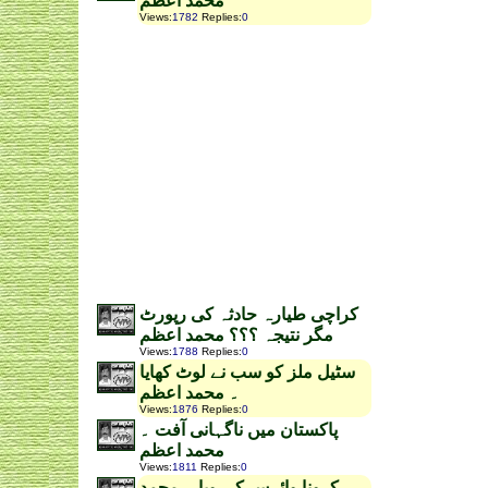
محمد اعظم
Views
:
1782
Replies
:
0
کراچی طیارہ حادثہ کی رپورٹ
مگر نتیجہ ؟؟؟ محمد اعظم
Views
:
1788
Replies
:
0
سٹیل ملز کو سب نے لوٹ کھایا
۔ محمد اعظم
Views
:
1876
Replies
:
0
پاکستان میں ناگہانی آفت ۔
محمد اعظم
Views
:
1811
Replies
:
0
کرونا وائرس کی وبا ۔ محمد