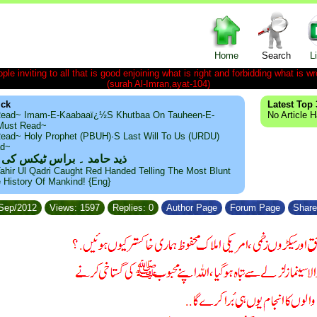
Home
Search
L
le inviting to all that is good enjoining what is right and forbidding what is wr
(surah Al-Imran,ayat-104)
ick
Latest Top 
ead~ Imam-E-Kaabaaï¿½s Khutbaa On Tauheen-E-
No Article 
~Must Read~
ead~ Holy Prophet (PBUH)·s Last Will To Us (URDU)
ad~
ذید حامد ۔ براس ٹیکس کی
ahir Ul Qadri Caught Red Handed Telling The Most Blunt
e History Of Mankind! {Eng}
/Sep/2012
Views: 1597
Replies: 0
Author Page
Forum Page
Share