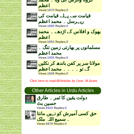
اعظم
Views
:
1870
Replies
:
0
قیامت سے پہلے قیامت کی
ریہرسل ۔ محمد اعظم
Views
:
1860
Replies
:
0
بھوک و افلاس کے اژدھے ۔ محمد
اعظم
Views
:
1852
Replies
:
0
مسلمانوں پر بھارتی زمین تنگ ۔
محمد اعظم
Views
:
1950
Replies
:
0
مولانا سر پر کفن باندھ کر نکلیں
گے تو ۔ ۔ ۔ ۔ محمد اعظم
Views
:
1848
Replies
:
0
Click here to read All Articles by User: M.Azam
Other Articles in Urdu Articles
دولت یقین کا ثمر ۔ طارق
حسین بٹ
Views
:
4924
Replies
:
0
حق کسی آمیرش کو نہیں مانتا
۔ سمیع اللہ ملک
Views
:
4878
Replies
:
0