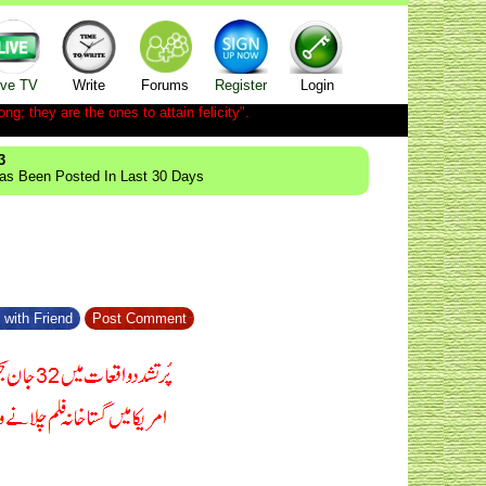
ive TV
Write
Forums
Register
Login
ong; they are the ones to attain felicity".
3
Has Been Posted In Last 30 Days
 with Friend
Post Comment