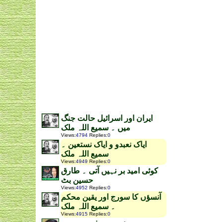
ایران اور اسرائیل حالت جنگ
میں ۔ سمیع اللہ ملک
Views
:
4794
Replies
:
0
ایاک نعبدو و ایاک نستعین ۔
سمیع اللہ ملک
Views
:
4949
Replies
:
0
کوئی امید بر نہیں آتی ۔ طارق
حسین بٹ
Views
:
4952
Replies
:
0
آنسؤں کا سورج اور یقین محکم
۔ سمیع اللہ ملک
Views
:
4915
Replies
:
0