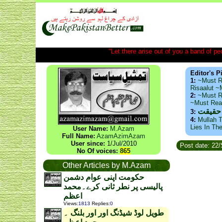
"Let there arise out of you a band of peop
Editor's P
1:
~Must R
Risaalut 
2:
~Must R
~Must Re
 حقیقت
3:
4:
Mullah T
Lies In Th
User Name:
M.Azam
Full Name:
AzamAzimAzam
User since:
1/Jul/2010
Post date: 22
No Of voices:
865
Other Articles by M.Azam
حکومت اپنی عوام دشمن
پالیسی پر نطر ثانی کرے۔محمد
اعظم
Views
:
1813
Replies
:
0
طویل لوڈ شیڈنگ اور اور بلنگ ۔