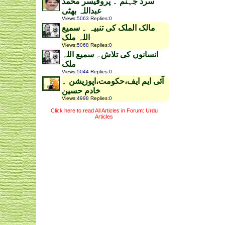
سرد جہنم ۔ پروفیسر محمد
عبداللہ بھٹی
Views
:
5063
Replies
:
0
مالک الملک کی تنبیہ ۔ سمیع
اللہ ملک
Views
:
5068
Replies
:
0
انسانوں کی تلاش۔ سمیع اللہ
ملک
Views
:
5044
Replies
:
0
آئی ایم ایف،حکومت،اپوزیشن ۔
خادم حسین
Views
:
4998
Replies
:
0
Click here to read All Articles in Forum: Urdu
Articles