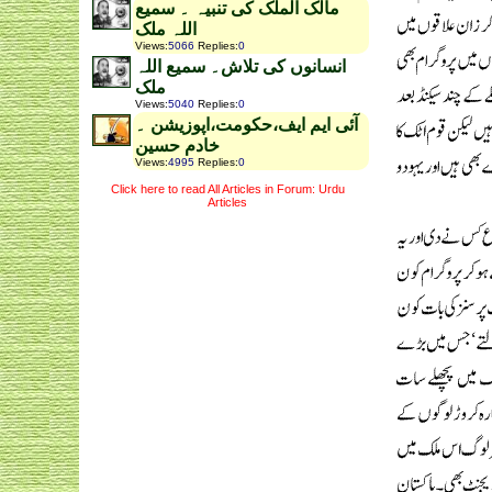
مالک الملک کی تنبیہ ۔ سمیع
اللہ ملک
Views
:
5066
Replies
:
0
انسانوں کی تلاش۔ سمیع اللہ
ملک
Views
:
5040
Replies
:
0
آئی ایم ایف،حکومت،اپوزیشن ۔
خادم حسین
Views
:
4995
Replies
:
0
Click here to read All Articles in Forum: Urdu
Articles