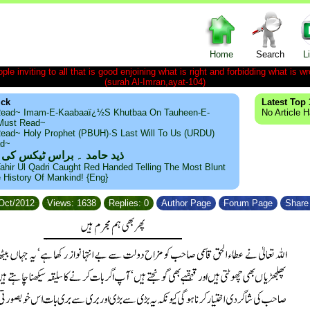
Home
Search
L
le inviting to all that is good enjoining what is right and forbidding what is wr
(surah Al-Imran,ayat-104)
ick
Latest Top 
ead~ Imam-E-Kaabaaï¿½s Khutbaa On Tauheen-E-
No Article 
~Must Read~
ead~ Holy Prophet (PBUH)·s Last Will To Us (URDU)
ad~
ذید حامد ۔ براس ٹیکس کی
ahir Ul Qadri Caught Red Handed Telling The Most Blunt
e History Of Mankind! {Eng}
/Oct/2012
Views: 1638
Replies: 0
Author Page
Forum Page
Share 