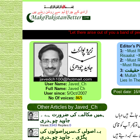
"Let there arise out of you a band of peop
Editor's P
1:
~Must R
Risaalut 
2:
~Must R
~Must Re
 حقیقت
3:
4:
Mullah T
Lies In Th
User Name:
Javed_Ch
Full Name:
Javed Ch
Post date: 16
User since:
5/Oct/2007
No Of voices:
865
Other Articles by Javed_Ch
ہمیں مکالمے کی ضرورت ہے ۔
جاوید چوہدری
Views
:
3343
Replies
:
0
بے اصولی کےسرپراصولوں کی
پگڑی ۔ جاوید چوہدری