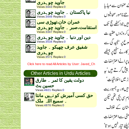
جاوید چوہدری
Views
:
3443
Replies
:
0
نیا پاکستان ۔ جاوید چوہدری
Views
:
3446
Replies
:
0
عمران خان،تھوڑی سی
استقامت،صبر ۔ جاوید چوہدری
Views
:
3347
Replies
:
0
دین اور دنیا ۔ جاوید چوہدری
Views
:
3534
Replies
:
0
شفیق عرف چھیکو ۔ جاوید
چوہدری
Views
:
3571
Replies
:
0
Click here to read All Articles by User: Javed_Ch
Other Articles in Urdu Articles
دولت یقین کا ثمر ۔ طارق
حسین بٹ
Views
:
4921
Replies
:
0
حق کسی آمیرش کو نہیں مانتا
۔ سمیع اللہ ملک
Views
:
4876
Replies
:
0