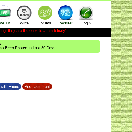
ive TV
Write
Forums
Register
Login
ong; they are the ones to attain felicity".
3
Has Been Posted In Last 30 Days
with Friend
Post Comment