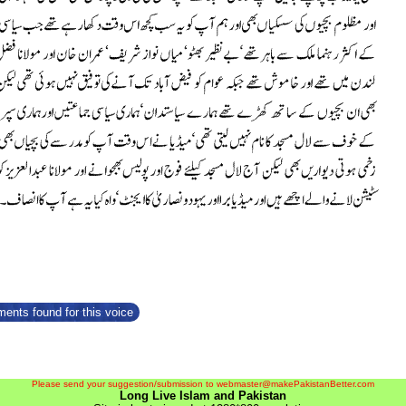
ents found for this voice
Please send your suggestion/submission to webmaster@makePakistanBetter.com
Long Live Islam and Pakistan