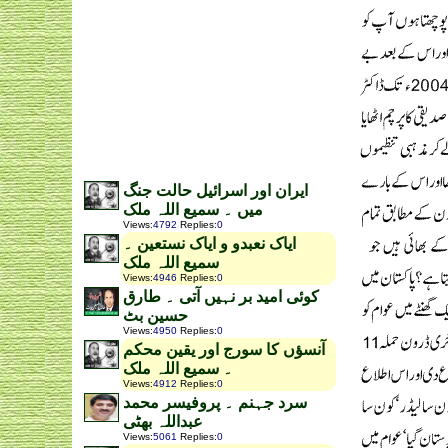
ایران اور اسرائیل حالت جنگ
میں ۔ سمیع اللہ ملک
Views
:
4792
Replies
:
0
ایاک نعبدو و ایاک نستعین ۔
سمیع اللہ ملک
Views
:
4946
Replies
:
0
کوئی امید بر نہیں آتی ۔ طارق
حسین بٹ
Views
:
4950
Replies
:
0
آنسؤں کا سورج اور یقین محکم
۔ سمیع اللہ ملک
Views
:
4912
Replies
:
0
سرد جہنم ۔ پروفیسر محمد
عبداللہ بھٹی
Views
:
5061
Replies
:
0