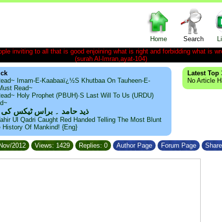
Home
Search
L
le inviting to all that is good enjoining what is right and forbidding what is wr
(surah Al-Imran,ayat-104)
ick
Latest Top 
ead~ Imam-E-Kaabaaï¿½s Khutbaa On Tauheen-E-
No Article 
~Must Read~
ead~ Holy Prophet (PBUH)·s Last Will To Us (URDU)
ad~
ذید حامد ۔ براس ٹیکس کی
ahir Ul Qadri Caught Red Handed Telling The Most Blunt
e History Of Mankind! {Eng}
/Nov/2012
Views: 1429
Replies: 0
Author Page
Forum Page
Share