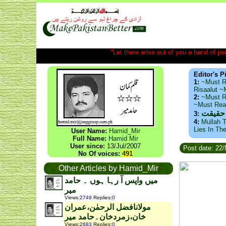
"Let there arise out of you a band of peop
Editor's P
1:
~Must R
Risaalut 
2:
~Must R
~Must Re
 حقیقت
3:
4:
Mullah T
Lies In Th
User Name:
Hamid_Mir
Full Name:
Hamid Mir
User since:
13/Jul/2007
Post date: 22
No Of voices:
491
Other Articles by Hamid_Mir
میں واپس آ رہا ہوں ۔ حامد
میر
Views
:
2749
Replies
:
0
مولانافضل الرحمٰن،عمران
خان،زمردخان۔حامد میر
Views
:
2683
Replies
:
0