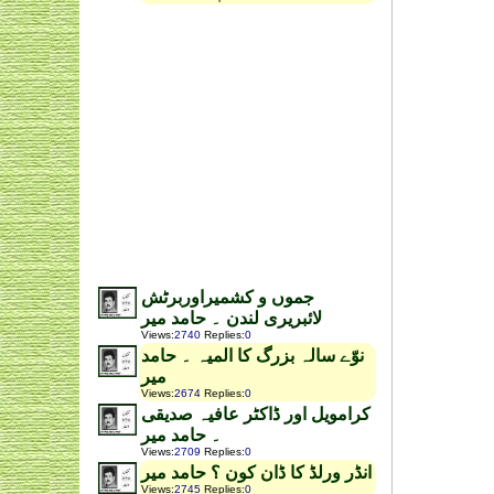
جموں و کشمیراوربرٹش
لائبریری لندن ۔ حامد میر
Views
:
2740
Replies
:
0
نوّے سالہ بزرگ کا المیہ ۔ حامد
میر
Views
:
2674
Replies
:
0
کرامویل اور ڈاکٹر عافیہ صدیقی
۔ حامد میر
Views
:
2709
Replies
:
0
انڈر ورلڈ کا ڈان کون ؟ حامد میر
Views
:
2745
Replies
:
0