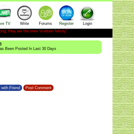
ive TV
Write
Forums
Register
Login
ong; they are the ones to attain felicity".
3
Has Been Posted In Last 30 Days
 with Friend
Post Comment