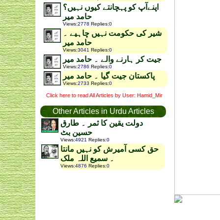
اپنےآپ کو پہچانتے کیوں نہیں؟
حامد میر
Views
:
2778
Replies
:
0
شیر کی حکومت نہیں چاہیے ۔
حامد میر
Views
:
3041
Replies
:
0
جیت کر ہارنے والے ۔ حامد میر
Views
:
2786
Replies
:
0
پاکستان جیت گیا ۔ حامد میر
Views
:
2733
Replies
:
0
Click here to read All Articles by User: Hamid_Mir
Other Articles in Urdu Articles
دولت یقین کا ثمر ۔ طارق
حسین بٹ
Views
:
4921
Replies
:
0
حق کسی آمیرش کو نہیں مانتا
۔ سمیع اللہ ملک
Views
:
4876
Replies
:
0