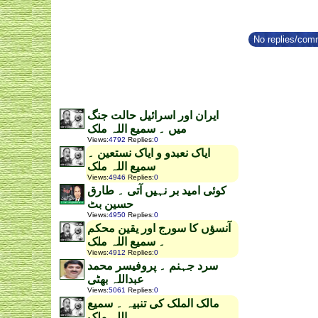
No replies/comm
ایران اور اسرائیل حالت جنگ
میں ۔ سمیع اللہ ملک
Views
:
4792
Replies
:
0
ایاک نعبدو و ایاک نستعین ۔
سمیع اللہ ملک
Views
:
4946
Replies
:
0
کوئی امید بر نہیں آتی ۔ طارق
حسین بٹ
Views
:
4950
Replies
:
0
آنسؤں کا سورج اور یقین محکم
۔ سمیع اللہ ملک
Views
:
4912
Replies
:
0
سرد جہنم ۔ پروفیسر محمد
عبداللہ بھٹی
Views
:
5061
Replies
:
0
مالک الملک کی تنبیہ ۔ سمیع
اللہ ملک