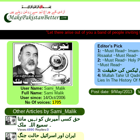
"Let there arise out of you a band of people inviting t
Editor's Pick
1:
~Must Read~ Imam-
Risaalut ~Must Read~
2:
~Must Read~ Holy P
~Must Read~
س ٹیکس کی حقیقت
3:
4:
Mullah Tahir Ul Qadr
Lies In The History Of
User Name:
Sami_Malik
Post date: 9/May/2013
V
Full Name:
Sami Malik
User since:
14/Oct/2006
No Of voices:
1705
Other Articles by Sami_Malik
حق کسی آمیرش کو نہیں مانتا
۔ سمیع اللہ ملک
Views
:
4890
Replies
:
0
ایران اور اسرائیل حالت جنگ