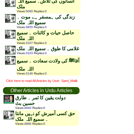
انسانوں کی تلاش۔ سمیع اللہ
ملک
Views
:
5060
Replies
:
0
زندگی کی ہمسفر ہے موت ۔
سمیع اللہ ملک
Views
:
3855
Replies
:
0
حاصل حیات و کائنات ۔ سمیع
اللہ ملک
Views
:
3107
Replies
:
0
غلامی کا طوق ۔ سمیع اللہ ملک
Views
:
3103
Replies
:
0
آقاﷺ کی ولادت سعادت ۔ سمیع
اللہ ملک
Views
:
3146
Replies
:
0
Click here to read All Articles by User: Sami_Malik
Other Articles in Urdu Articles
دولت یقین کا ثمر ۔ طارق
حسین بٹ
Views
:
4940
Replies
:
0
حق کسی آمیرش کو نہیں مانتا
۔ سمیع اللہ ملک
Views
:
4890
Replies
:
0