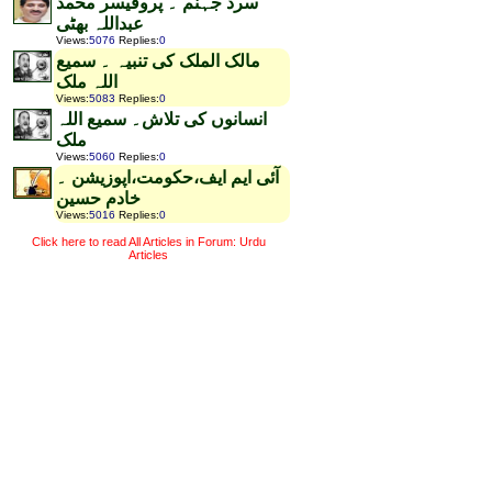
سرد جہنم ۔ پروفیسر محمد
عبداللہ بھٹی
Views
:
5076
Replies
:
0
مالک الملک کی تنبیہ ۔ سمیع
اللہ ملک
Views
:
5083
Replies
:
0
انسانوں کی تلاش۔ سمیع اللہ
ملک
Views
:
5060
Replies
:
0
آئی ایم ایف،حکومت،اپوزیشن ۔
خادم حسین
Views
:
5016
Replies
:
0
Click here to read All Articles in Forum: Urdu
Articles