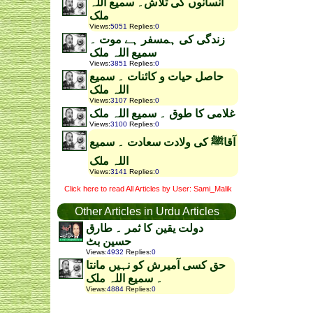
انسانوں کی تلاش۔ سمیع اللہ
ملک
Views
:
5051
Replies
:
0
زندگی کی ہمسفر ہے موت ۔
سمیع اللہ ملک
Views
:
3851
Replies
:
0
حاصل حیات و کائنات ۔ سمیع
اللہ ملک
Views
:
3107
Replies
:
0
غلامی کا طوق ۔ سمیع اللہ ملک
Views
:
3100
Replies
:
0
آقاﷺ کی ولادت سعادت ۔ سمیع
اللہ ملک
Views
:
3141
Replies
:
0
Click here to read All Articles by User: Sami_Malik
Other Articles in Urdu Articles
دولت یقین کا ثمر ۔ طارق
حسین بٹ
Views
:
4932
Replies
:
0
حق کسی آمیرش کو نہیں مانتا
۔ سمیع اللہ ملک
Views
:
4884
Replies
:
0