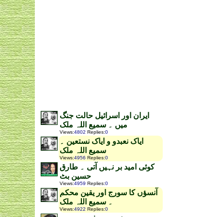
ایران اور اسرائیل حالت جنگ
میں ۔ سمیع اللہ ملک
Views
:
4802
Replies
:
0
ایاک نعبدو و ایاک نستعین ۔
سمیع اللہ ملک
Views
:
4956
Replies
:
0
کوئی امید بر نہیں آتی ۔ طارق
حسین بٹ
Views
:
4959
Replies
:
0
آنسؤں کا سورج اور یقین محکم
۔ سمیع اللہ ملک
Views
:
4922
Replies
:
0