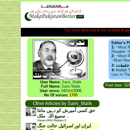
"Let there arise out of you a band of peop
Editor's P
1:
~Must R
Risaalut 
2:
~Must R
~Must Re
 حقیقت
3:
4:
Mullah T
Lies In Th
User Name:
Sami_Malik
Post date: 15
Full Name:
Sami Malik
User since:
14/Oct/2006
No Of voices:
1705
Other Articles by Sami_Malik
حق کسی آمیرش کو نہیں مانتا
۔ سمیع اللہ ملک
Views
:
4884
Replies
:
0
ایران اور اسرائیل حالت جنگ