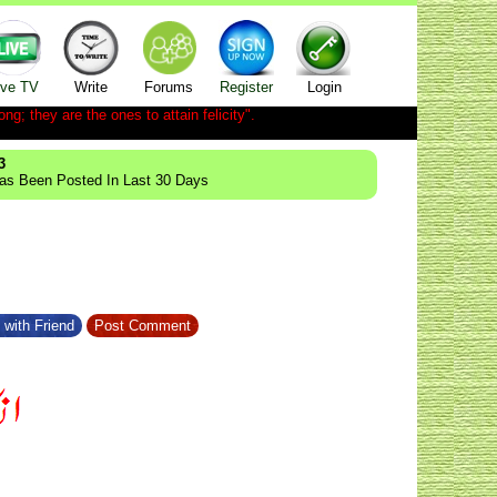
ive TV
Write
Forums
Register
Login
ong; they are the ones to attain felicity".
3
Has Been Posted In Last 30 Days
 with Friend
Post Comment