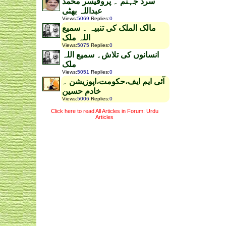
سرد جہنم ۔ پروفیسر محمد
عبداللہ بھٹی
Views
:
5069
Replies
:
0
مالک الملک کی تنبیہ ۔ سمیع
اللہ ملک
Views
:
5075
Replies
:
0
انسانوں کی تلاش۔ سمیع اللہ
ملک
Views
:
5051
Replies
:
0
آئی ایم ایف،حکومت،اپوزیشن ۔
خادم حسین
Views
:
5006
Replies
:
0
Click here to read All Articles in Forum: Urdu
Articles