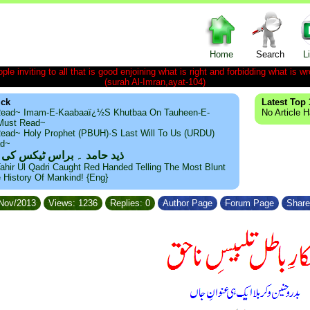
Home
Search
L
le inviting to all that is good enjoining what is right and forbidding what is wr
(surah Al-Imran,ayat-104)
ick
Latest Top 
ead~ Imam-E-Kaabaaï¿½s Khutbaa On Tauheen-E-
No Article 
~Must Read~
ead~ Holy Prophet (PBUH)·s Last Will To Us (URDU)
ad~
ذید حامد ۔ براس ٹیکس کی
ahir Ul Qadri Caught Red Handed Telling The Most Blunt
e History Of Mankind! {Eng}
/Nov/2013
Views: 1236
Replies: 0
Author Page
Forum Page
Share