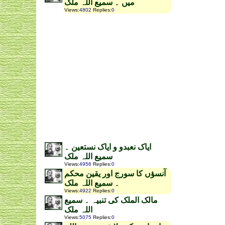
میں ۔ سمیع اللہ ملک
Views
:
4802
Replies
:
0
ایاک نعبدو و ایاک نستعین ۔
سمیع اللہ ملک
Views
:
4956
Replies
:
0
آنسؤں کا سورج اور یقین محکم
۔ سمیع اللہ ملک
Views
:
4922
Replies
:
0
مالک الملک کی تنبیہ ۔ سمیع
اللہ ملک
Views
:
5075
Replies
:
0