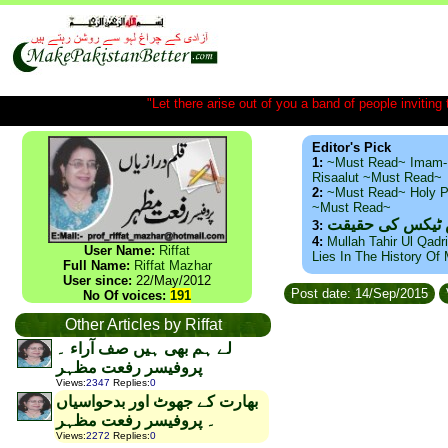
"Let there arise out of you a band of people inviting t
Editor's Pick
1:
~Must Read~ Imam-
Risaalut ~Must Read~
2:
~Must Read~ Holy P
~Must Read~
س ٹیکس کی حقیقت
3:
4:
Mullah Tahir Ul Qadr
User Name:
Riffat
Lies In The History Of
Full Name:
Riffat Mazhar
User since:
22/May/2012
Post date: 14/Sep/2015
No Of voices:
191
Other Articles by Riffat
لے ہم بھی ہیں صف آراء ۔
پروفیسر رفعت مظہر
Views
:
2347
Replies
:
0
بھارت کے جھوٹ اور بدحواسیاں
۔ پروفیسر رفعت مظہر
Views
:
2272
Replies
:
0