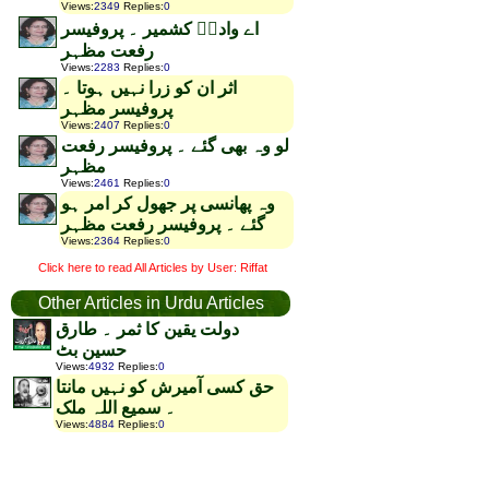
Views
:
2349
Replies
:
0
اے وادیؑ کشمیر ۔ پروفیسر
رفعت مظہر
Views
:
2283
Replies
:
0
اثر ان کو زرا نہیں ہوتا ۔
پروفیسر مظہر
Views
:
2407
Replies
:
0
لو وہ بھی گئے ۔ پروفیسر رفعت
مظہر
Views
:
2461
Replies
:
0
وہ پھانسی پر جھول کر امر ہو
گئے ۔ پروفیسر رفعت مظہر
Views
:
2364
Replies
:
0
Click here to read All Articles by User: Riffat
Other Articles in Urdu Articles
دولت یقین کا ثمر ۔ طارق
حسین بٹ
Views
:
4932
Replies
:
0
حق کسی آمیرش کو نہیں مانتا
۔ سمیع اللہ ملک
Views
:
4884
Replies
:
0