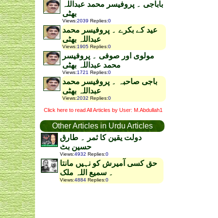
باباجی ۔ پروفیسر محمد عبداللہ
بھٹی
Views
:
2039
Replies
:
0
عید کے بکرے ۔ پروفیسر محمد
عبداللہ بھٹی
Views
:
1905
Replies
:
0
مولوی اور صوفی ۔ پروفیسر
محمد عبداللہ بھٹی
Views
:
1721
Replies
:
0
باجی صاحبہ ۔ پروفیسر محمد
عبداللہ بھٹی
Views
:
2032
Replies
:
0
Click here to read All Articles by User: M.Abdullah1
Other Articles in Urdu Articles
دولت یقین کا ثمر ۔ طارق
حسین بٹ
Views
:
4932
Replies
:
0
حق کسی آمیرش کو نہیں مانتا
۔ سمیع اللہ ملک
Views
:
4884
Replies
:
0