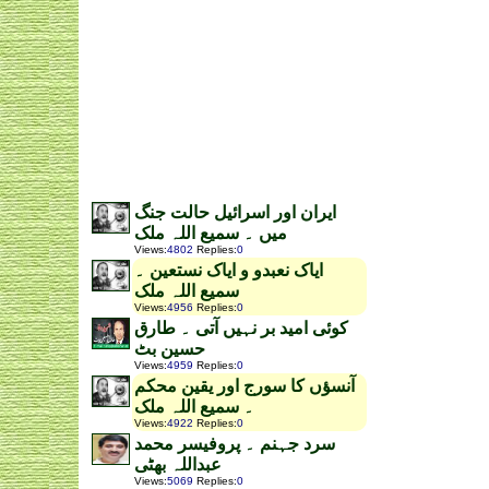
ایران اور اسرائیل حالت جنگ
میں ۔ سمیع اللہ ملک
Views
:
4802
Replies
:
0
ایاک نعبدو و ایاک نستعین ۔
سمیع اللہ ملک
Views
:
4956
Replies
:
0
کوئی امید بر نہیں آتی ۔ طارق
حسین بٹ
Views
:
4959
Replies
:
0
آنسؤں کا سورج اور یقین محکم
۔ سمیع اللہ ملک
Views
:
4922
Replies
:
0
سرد جہنم ۔ پروفیسر محمد
عبداللہ بھٹی
Views
:
5069
Replies
:
0