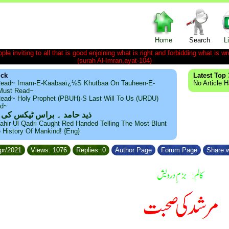
Home
Search
L
le inviting to all that is good enjoining what is right and forbidding what is wr
(surah Al-Imran,ayat-104)
ick
Latest Top 
ead~ Imam-E-Kaabaaï¿½s Khutbaa On Tauheen-E-
No Article 
~Must Read~
ead~ Holy Prophet (PBUH)·s Last Will To Us (URDU)
ad~
ذید حامد ۔ براس ٹیکس کی
ahir Ul Qadri Caught Red Handed Telling The Most Blunt
e History Of Mankind! {Eng}
Apr/2021
Views: 1076
Replies: 0
Author Page
Forum Page
Share w