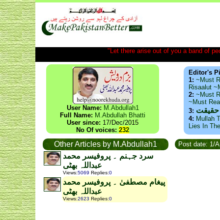
"Let there arise out of you a band of peop
Editor's P
1:
~Must R
Risaalut 
2:
~Must R
~Must Re
User Name:
M.Abdullah1
 حقیقت
3:
Full Name:
M.Abdullah Bhatti
4:
Mullah T
User since:
17/Dec/2015
Lies In Th
No Of voices:
232
Other Articles by M.Abdullah1
Post date: 1/
سرد جہنم ۔ پروفیسر محمد
عبداللہ بھٹی
Views
:
5069
Replies
:
0
پیغام مصطفیٰ ۔ پروفیسر محمد
عبداللہ بھٹی
Views
:
2623
Replies
:
0