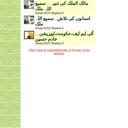
مالک الملک کی تنبیہ ۔ سمیع
اللہ ملک
Views
:
5075
Replies
:
0
انسانوں کی تلاش۔ سمیع اللہ
ملک
Views
:
5052
Replies
:
0
آئی ایم ایف،حکومت،اپوزیشن ۔
خادم حسین
Views
:
5007
Replies
:
0
Click here to read All Articles in Forum: Urdu
Articles