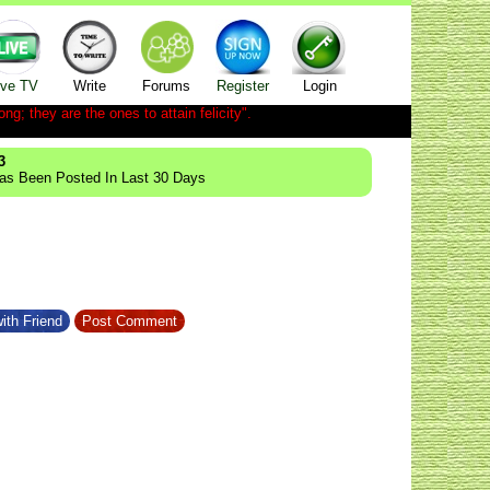
ive TV
Write
Forums
Register
Login
ong; they are the ones to attain felicity".
3
Has Been Posted In Last 30 Days
ith Friend
Post Comment