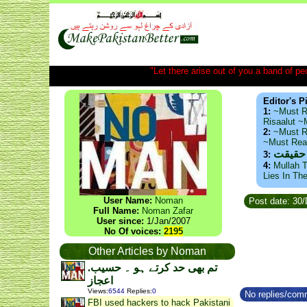
"Let there arise out of you a band of peop
Editor's P
1:
~Must R
Risaalut 
2:
~Must R
~Must Re
 حقیقت
3:
4:
Mullah T
Lies In Th
User Name:
Noman
Post date: 30
Full Name:
Noman Zafar
User since:
1/Jan/2007
No Of voices:
2195
Other Articles by Noman
.تم بھی حد کرتے ہو ۔ حسیب
اعجاز
Views
:
6544
Replies
:
0
No replies/comm
FBI used hackers to hack Pakistani