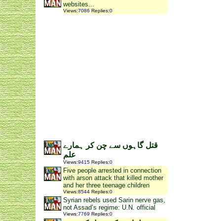
websites...
Views
:
7086
Replies
:
0
قتل گاہوں سے چن کر ہمارے
علم
Views
:
9415
Replies
:
0
Five people arrested in connection
with arson attack that killed mother
and her three teenage children
Views
:
8544
Replies
:
0
Syrian rebels used Sarin nerve gas,
not Assad’s regime: U.N. official
Views
:
7769
Replies
:
0