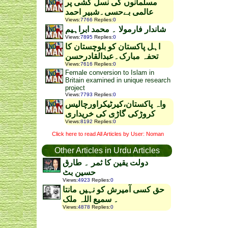
مسلمانوں کی نسل کشی پر
عالمی بےحسی۔شبیر احمد
Views
:
7766
Replies
:
0
شاندار فارمولا ۔ محمد ابراہیم
Views
:
7895
Replies
:
0
اہل پاکستان کو بلوچستان کا
تحفہ مبارک۔عبدالقادرحسن
Views
:
7616
Replies
:
0
Female conversion to Islam in
Britain examined in unique research
project
Views
:
7793
Replies
:
0
واہ پاکستان،کیرٹیکراورچالیس
کروڑکی گاڑی کی خریداری
Views
:
8192
Replies
:
0
Click here to read All Articles by User: Noman
Other Articles in Urdu Articles
دولت یقین کا ثمر ۔ طارق
حسین بٹ
Views
:
4923
Replies
:
0
حق کسی آمیرش کو نہیں مانتا
۔ سمیع اللہ ملک
Views
:
4878
Replies
:
0