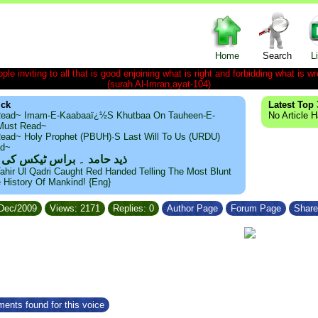
Home
Search
L
le inviting to all that is good enjoining what is right and forbidding what is wr
(surah Al-Imran,ayat-104)
ick
Latest Top 
ead~ Imam-E-Kaabaaï¿½s Khutbaa On Tauheen-E-
No Article 
~Must Read~
ead~ Holy Prophet (PBUH)·s Last Will To Us (URDU)
ad~
ذید حامد ۔ براس ٹیکس کی
ahir Ul Qadri Caught Red Handed Telling The Most Blunt
e History Of Mankind! {Eng}
/Dec/2009
Views: 2171
Replies: 0
Author Page
Forum Page
Share
ents found for this voice