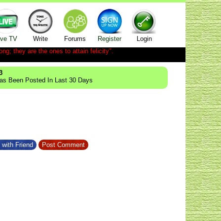
ive TV
Write
Forums
Register
Login
ong; they are the ones to attain felicity".
3
Has Been Posted In Last 30 Days
 with Friend
Post Comment