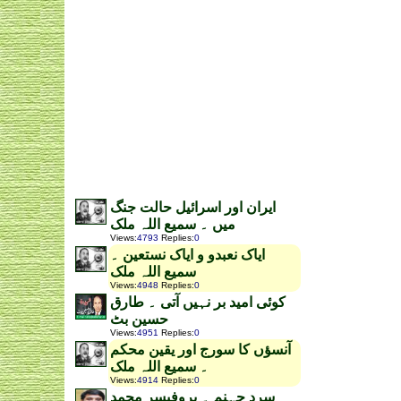
ایران اور اسرائیل حالت جنگ
میں ۔ سمیع اللہ ملک
Views
:
4793
Replies
:
0
ایاک نعبدو و ایاک نستعین ۔
سمیع اللہ ملک
Views
:
4948
Replies
:
0
کوئی امید بر نہیں آتی ۔ طارق
حسین بٹ
Views
:
4951
Replies
:
0
آنسؤں کا سورج اور یقین محکم
۔ سمیع اللہ ملک
Views
:
4914
Replies
:
0
سرد جہنم ۔ پروفیسر محمد