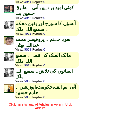
Views
:
4954
Replies
:
0
کوئی امید بر نہیں آتی ۔ طارق
حسین بٹ
Views
:
4958
Replies
:
0
آنسؤں کا سورج اور یقین محکم
۔ سمیع اللہ ملک
Views
:
4921
Replies
:
0
سرد جہنم ۔ پروفیسر محمد
عبداللہ بھٹی
Views
:
5068
Replies
:
0
مالک الملک کی تنبیہ ۔ سمیع
اللہ ملک
Views
:
5074
Replies
:
0
انسانوں کی تلاش۔ سمیع اللہ
ملک
Views
:
5050
Replies
:
0
آئی ایم ایف،حکومت،اپوزیشن ۔
خادم حسین
Views
:
5005
Replies
:
0
Click here to read All Articles in Forum: Urdu
Articles