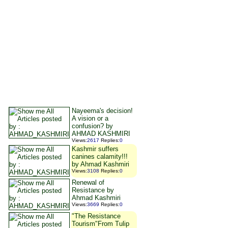
Nayeema's decision!
A vision or a
confusion? by
AHMAD KASHMIRI
Views
:
2617
Replies
:
0
Kashmir suffers
canines calamity!!!
by Ahmad Kashmiri
Views
:
3108
Replies
:
0
Renewal of
Resistance by
Ahmad Kashmiri
Views
:
3669
Replies
:
0
"The Resistance
Tourism"From Tulip