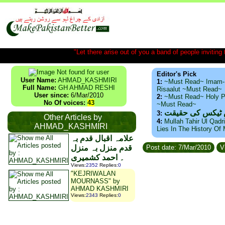
"Let there arise out of you a band of people inviting t
Editor's Pick
User Name:
AHMAD_KASHMIRI
1:
~Must Read~ Imam-
Full Name:
GH AHMAD RESHI
Risaalut ~Must Read~
User since:
6/Mar/2010
2:
~Must Read~ Holy P
No Of voices:
43
~Must Read~
س ٹیکس کی حقیقت
3:
Other Articles by
4:
Mullah Tahir Ul Qadr
AHMAD_KASHMIRI
Lies In The History Of
علامہ اقبال قدم بہ
قدم منزل بہ منزل
Post date: 7/Mar/2010
V
۔ احمد کشمیری
Views
:
2352
Replies
:
0
"KEJRIWALAN
MOURNASS" by
AHMAD KASHMIRI
Views
:
2343
Replies
:
0