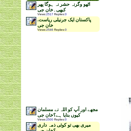
اٹھو وگرنہ حشر نہ ہوگا پھر
کبھی۔خان جی
Views
:
2517
Replies
:
0
پاکستان ایک جرنیلی ریاست.
خان جی
Views
:
2546
Replies
:
0
مجھے اور آپ کو اللہ نے مسلمان
کیوں بنایا ہے؟خان جی
Views
:
2500
Replies
:
0
میری بھی تو کوئی ذمہ داری
ہے؟خان جی