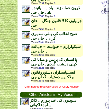
Views
:
2539
Replies
:
0
ڈرون حملے زندہ باد ۔ ۔ پائیندہ
باد . خان جی
Views
:
2588
Replies
:
0
جرنیلوں کا لا قانون جنگل ۔ خان
جی
Views
:
2752
Replies
:
0
صبح انقلاب کی پہلی سنہری
کرن ۔ خان جی
Views
:
2545
Replies
:
0
سیکولرازم = حیوانیت = جہالت
۔ خان جی
Views
:
2666
Replies
:
0
پاکستان کے پریس و میڈیا کی
کھلی دہشت گردی۔خان جی
Views
:
2626
Replies
:
0
ایسےپاسداران دستوروقانون
بھلاکہیں دستیاب ؟خان جی
Views
:
2541
Replies
:
0
Click here to read All Articles by User: KhanJe
Other Articles in My Voice
یہودیوں کی عید پیورم ۔ ڈاکڑ
ساجدخاکوانی
Views
:
6154
Replies
:
0