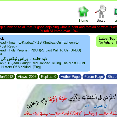
Home
Search
L
le inviting to all that is good enjoining what is right and forbidding what is wr
(surah Al-Imran,ayat-104)
ick
Latest Top 
ead~ Imam-E-Kaabaaï¿½s Khutbaa On Tauheen-E-
No Article 
~Must Read~
ead~ Holy Prophet (PBUH)·s Last Will To Us (URDU)
ad~
ذید حامد ۔ براس ٹیکس کی
ahir Ul Qadri Caught Red Handed Telling The Most Blunt
e History Of Mankind! {Eng}
/Jan/2012
Views: 2008
Replies: 0
Author Page
Forum Page
Share 