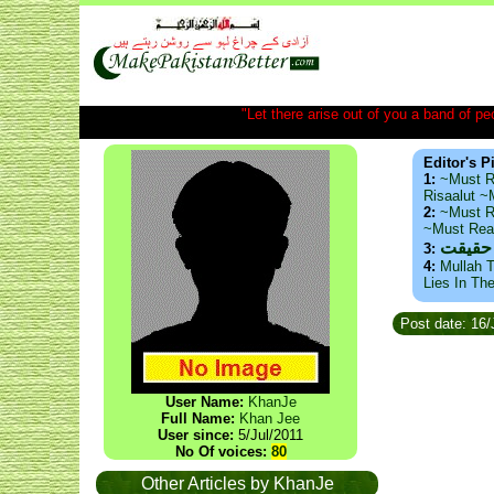
"Let there arise out of you a band of peop
Editor's P
1:
~Must R
Risaalut 
2:
~Must R
~Must Re
 حقیقت
3:
4:
Mullah T
Lies In Th
Post date: 16
User Name:
KhanJe
Full Name:
Khan Jee
User since:
5/Jul/2011
No Of voices:
80
Other Articles by KhanJe