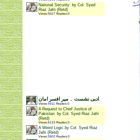
National Security: by Col. Syed
Riaz Jafri (Retd)
Views
:
5627
Replies
:
0
ادبی نشست ۔ میر افسر امان
Views
:
5911
Replies
:
0
A Request to Chief Justice of
Pakistan: by Col. Syed Riaz Jafri
(Retd)
Views
:
6133
Replies
:
0
A Weird Logic.by Col. Syed Riaz
Jafri (Retd)
Views
:
5802
Replies
:
0