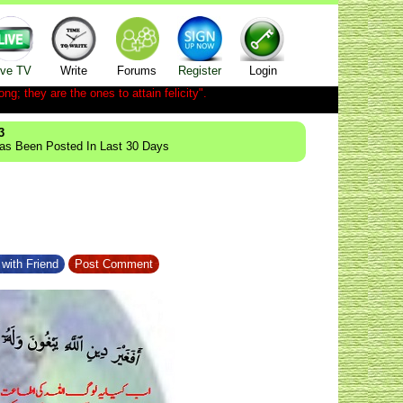
ive TV
Write
Forums
Register
Login
ong; they are the ones to attain felicity".
3
Has Been Posted In Last 30 Days
with Friend
Post Comment