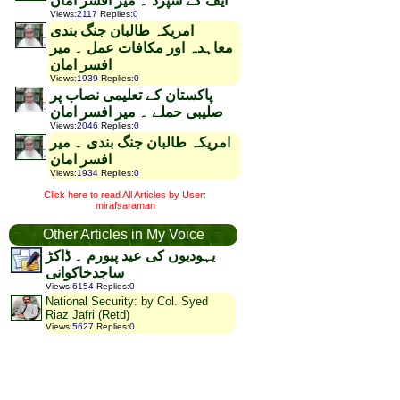
ایف کے سپرد ۔ میر افسر امان
Views
:
2117
Replies
:
0
امریکہ طالبان جنگ بندی
معاہدہ اور مکافات عمل ۔ میر
افسر امان
Views
:
1939
Replies
:
0
پاکستان کے تعلیمی نصاب پر
صلیبی حملے ۔ میر افسر امان
Views
:
2046
Replies
:
0
امریکہ طالبان جنگ بندی ۔ میر
افسر امان
Views
:
1934
Replies
:
0
Click here to read All Articles by User:
mirafsaraman
Other Articles in My Voice
یہودیوں کی عید پیورم ۔ ڈاکڑ
ساجدخاکوانی
Views
:
6154
Replies
:
0
National Security: by Col. Syed
Riaz Jafri (Retd)
Views
:
5627
Replies
:
0