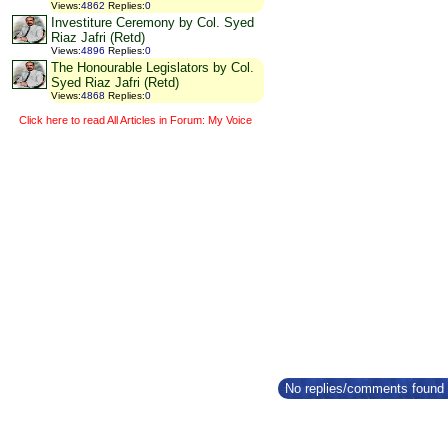
Views
:
4862
Replies
:
0
Investiture Ceremony by Col. Syed
Riaz Jafri (Retd)
Views
:
4896
Replies
:
0
The Honourable Legislators by Col.
Syed Riaz Jafri (Retd)
Views
:
4868
Replies
:
0
Click here to read All Articles in Forum: My Voice
No replies/comments found f