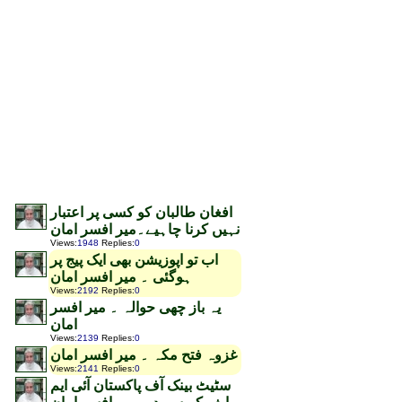
افغان طالبان کو کسی پر اعتبار
نہیں کرنا چاہیے۔میر افسر امان
Views
:
1948
Replies
:
0
اب تو اپوزیشن بھی ایک پیج پر
ہوگئی ۔ میر افسر امان
Views
:
2192
Replies
:
0
یہ باز چھی حوالہ ۔ میر افسر
امان
Views
:
2139
Replies
:
0
غزوہ فتح مکہ ۔ میر افسر امان
Views
:
2141
Replies
:
0
سٹیٹ بینک آف پاکستان آئی ایم