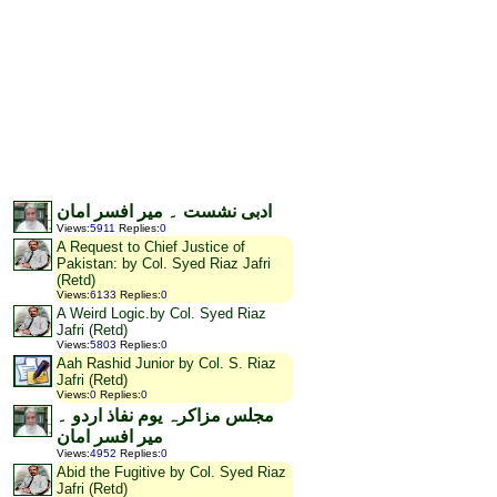
ادبی نشست ۔ میر افسر امان
Views
:
5911
Replies
:
0
A Request to Chief Justice of
Pakistan: by Col. Syed Riaz Jafri
(Retd)
Views
:
6133
Replies
:
0
A Weird Logic.by Col. Syed Riaz
Jafri (Retd)
Views
:
5803
Replies
:
0
Aah Rashid Junior by Col. S. Riaz
Jafri (Retd)
Views
:
0
Replies
:
0
مجلس مزاکرہ یوم نفاذ اردو ۔
میر افسر امان
Views
:
4952
Replies
:
0
Abid the Fugitive by Col. Syed Riaz
Jafri (Retd)