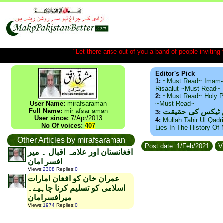
"Let there arise out of you a band of people inviting t
Editor's Pick
1:
~Must Read~ Imam-
Risaalut ~Must Read~
2:
~Must Read~ Holy P
User Name:
mirafsaraman
~Must Read~
Full Name:
mir afsar aman
س ٹیکس کی حقیقت
3:
User since:
7/Apr/2013
4:
Mullah Tahir Ul Qadr
No Of voices:
407
Lies In The History Of
Other Articles by mirafsaraman
Post date: 1/Feb/2021
V
افغانستان اور علامہ اقبال ۔ میر
افسر امان
Views
:
2308
Replies
:
0
عمران خان کو افغان امارات
اسلامی کو تسلیم کرنا چاہیے۔
میرافسرامان
Views
:
1974
Replies
:
0