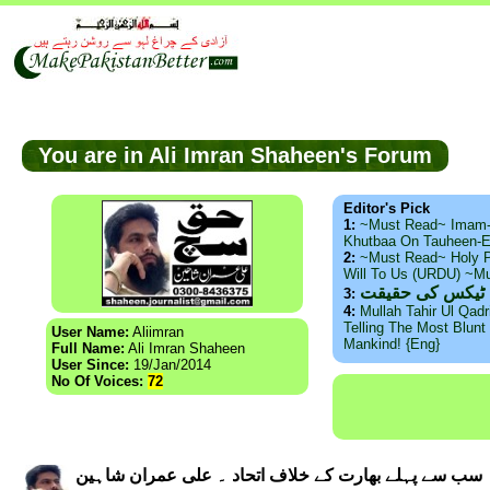
You are in Ali Imran Shaheen's Forum
Editor's Pick
1:
~Must Read~ Imam
Khutbaa On Tauheen-E
2:
~Must Read~ Holy P
Will To Us (URDU) ~M
س ٹیکس کی حقیقت
3:
4:
Mullah Tahir Ul Qad
Telling The Most Blunt 
User Name:
Aliimran
Mankind! {Eng}
Full Name:
Ali Imran Shaheen
User Since:
19/Jan/2014
No Of Voices:
72
سب سے پہلے بھارت کے خلاف اتحاد ۔ علی عمران شاہین