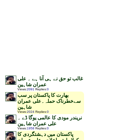
غالب تو حق نے ہی آنا ہے ۔ علی
عمران شاہین
Views
:
2091
Replies
:
0
بھارت کا پاکستان پر سب
سےخطرناک حملہ۔علی عمران
شاہین
Views
:
2024
Replies
:
0
نریندر مودی کا عالمی یوگا ڈے ۔
علی عمران شاہین
Views
:
1958
Replies
:
0
پاکستان میں دہشتگردی کا