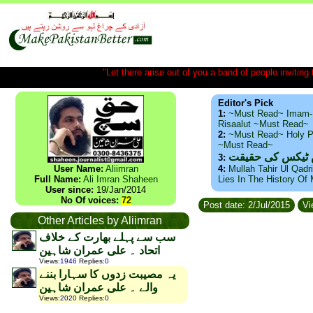
"Let there arise out of you a band of people inviting t
Editor's Pick
1:
~Must Read~ Imam-
Risaalut ~Must Read~
2:
~Must Read~ Holy P
~Must Read~
س ٹیکس کی حقیقت
3:
User Name:
Aliimran
4:
Mullah Tahir Ul Qadr
Full Name:
Ali Imran Shaheen
Lies In The History Of
User since:
19/Jan/2014
No Of voices:
72
Post date: 2/Jul/2015
Vi
Other Articles by Aliimran
سب سے پہلے بھارت کے خلاف
اتحاد ۔ علی عمران شاہین
Views
:
1946
Replies
:
0
یہ مصیبت زدوں کا سہارا بننے
والے ۔ علی عمران شاہین
Views
:
2020
Replies
:
0