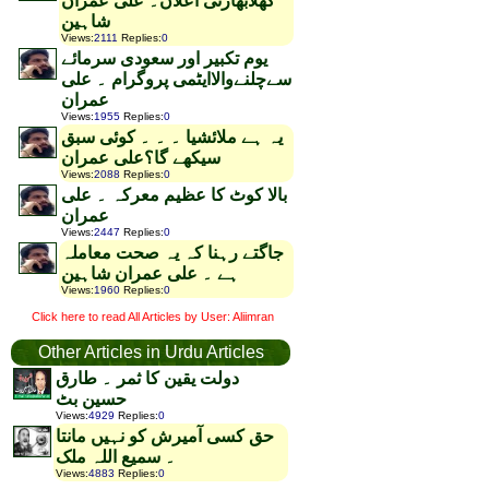
کھلابھارتی اعلان۔ علی عمران
شاہین
Views
:
2111
Replies
:
0
یوم تکبیر اور سعودی سرمائے
سےچلنےوالاایٹمی پروگرام ۔ علی
عمران
Views
:
1955
Replies
:
0
یہ ہے ملائشیا ۔ ۔ ۔ کوئی سبق
سیکھے گا؟علی عمران
Views
:
2088
Replies
:
0
بالا کوٹ کا عظیم معرکہ ۔ علی
عمران
Views
:
2447
Replies
:
0
جاگتے رہنا کہ یہ صحت معاملہ
ہے ۔ علی عمران شاہین
Views
:
1960
Replies
:
0
Click here to read All Articles by User: Aliimran
Other Articles in Urdu Articles
دولت یقین کا ثمر ۔ طارق
حسین بٹ
Views
:
4929
Replies
:
0
حق کسی آمیرش کو نہیں مانتا
۔ سمیع اللہ ملک
Views
:
4883
Replies
:
0