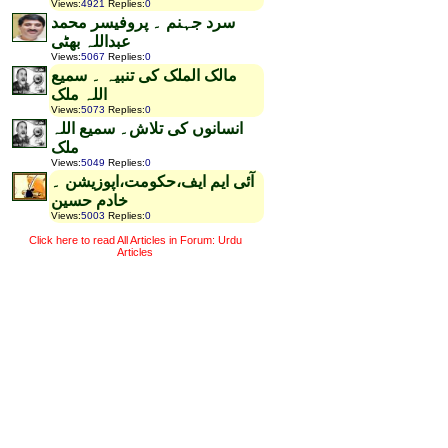
Views
:
4921
Replies
:
0
سرد جہنم ۔ پروفیسر محمد
عبداللہ بھٹی
Views
:
5067
Replies
:
0
مالک الملک کی تنبیہ ۔ سمیع
اللہ ملک
Views
:
5073
Replies
:
0
انسانوں کی تلاش۔ سمیع اللہ
ملک
Views
:
5049
Replies
:
0
آئی ایم ایف،حکومت،اپوزیشن ۔
خادم حسین
Views
:
5003
Replies
:
0
Click here to read All Articles in Forum: Urdu
Articles