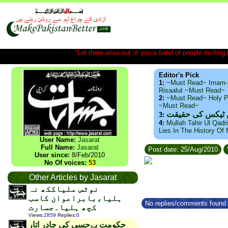
"Let there arise out of you a band of people inviting t
Editor's Pick
1:
~Must Read~ Imam-
Risaalut ~Must Read~
2:
~Must Read~ Holy P
~Must Read~
س ٹیکس کی حقیقت
3:
4:
Mullah Tahir Ul Qadr
Lies In The History Of
User Name:
Jasarat
Full Name:
Jasarat
Post date: 25/Aug/2010
User since:
8/Feb/2010
No Of voices:
53
Other Articles by Jasarat
نوٹس ملیاککھ نہ
ہلیا،بابراعوان کاسب
No replies/comments found f
کچھ ہلیا۔جسارت
Views
:
2859
Replies
:
0
حکومت بےحسی کی چادر اتار