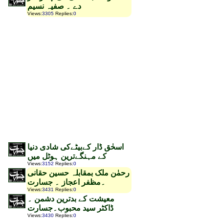
دے ۔ صفیہ نسیم
Views
:
3305
Replies
:
0
اسحٰق ڈار کےبیٹےکی شادی دنیا
کے مہنگےترین ہوٹل میں
Views
:
3152
Replies
:
0
رحمٰن ملک بمقابلہ حسین حقانی
۔مظفر اعجاز ۔ جسارت
Views
:
3431
Replies
:
0
معیشت کے بدترین دشمن ۔
ڈاکٹر سید محبوب۔جسارت
Views
:
3430
Replies
:
0