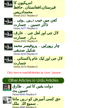
امریکیوں کا
قبرستان،افغانستان۔حافظ
محمدادریس
Views
:
3317
Replies
:
0
کفن میں جیب نہیں ہوتی ۔
ذاکر حسین ۔ جسارت
Views
:
3477
Replies
:
0
لال جی اور لعل جی ۔ عارف
بہار۔ جسارت
Views
:
3562
Replies
:
0
چار رپورٹیں ۔ پروفیسر محمد
شکیل صدیقی
Views
:
3633
Replies
:
0
لال جی اور ایک عام پاکستانی ۔
جسارت
Views
:
3474
Replies
:
0
Click here to read All Articles by User: Jasarat
Other Articles in Urdu Articles
دولت یقین کا ثمر ۔ طارق
حسین بٹ
Views
:
4940
Replies
:
0
حق کسی آمیرش کو نہیں مانتا
۔ سمیع اللہ ملک
Views
:
4890
Replies
:
0