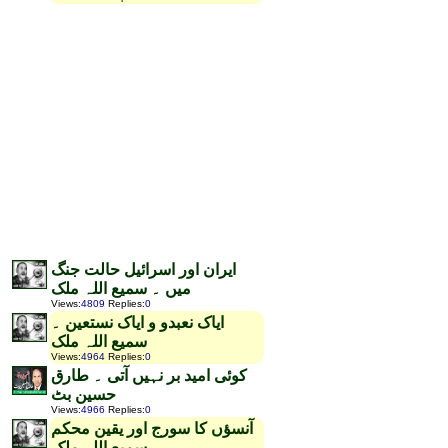
ایران اور اسرائیل حالت جنگ
میں ۔ سمیع اللہ ملک
Views
:
4809
Replies
:
0
ایاک نعبدو و ایاک نستعین ۔
سمیع اللہ ملک
Views
:
4964
Replies
:
0
کوئی امید بر نہیں آتی ۔ طارق
حسین بٹ
Views
:
4966
Replies
:
0
آنسؤں کا سورج اور یقین محکم
۔ سمیع اللہ ملک