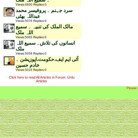
Views
:
4930
Replies
:
0
سرد جہنم ۔ پروفیسر محمد
عبداللہ بھٹی
Views
:
5076
Replies
:
0
مالک الملک کی تنبیہ ۔ سمیع
اللہ ملک
Views
:
5083
Replies
:
0
انسانوں کی تلاش۔ سمیع اللہ
ملک
Views
:
5059
Replies
:
0
آئی ایم ایف،حکومت،اپوزیشن ۔
خادم حسین
Views
:
5016
Replies
:
0
Click here to read All Articles in Forum: Urdu
Articles
Please 