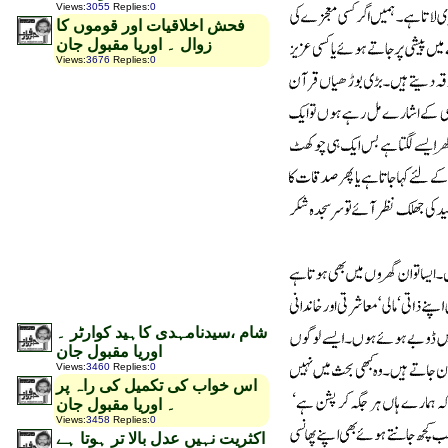
Views
:
3055
Replies
:
0
فحش اخلاقیات اور قوموں کا
زوال ۔ اوریا مقبول جان
Views
:
3676
Replies
:
0
شام ،سیدنامہدی کاہید کوارٹر ۔
اوریا مقبول جان
Views
:
3460
Replies
:
0
اس خواب کی تکمیل کی راہ پر
۔ اوریا مقبول جان
Views
:
3458
Replies
:
0
اکثریت نہیں عدل بالا تر ہوتا ہے