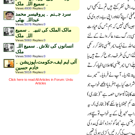
۔ سمیع اللہ ملک
Views
:
4930
Replies
:
0
سرد جہنم ۔ پروفیسر محمد
عبداللہ بھٹی
Views
:
5076
Replies
:
0
مالک الملک کی تنبیہ ۔ سمیع
اللہ ملک
Views
:
5083
Replies
:
0
انسانوں کی تلاش۔ سمیع اللہ
ملک
Views
:
5060
Replies
:
0
آئی ایم ایف،حکومت،اپوزیشن ۔
خادم حسین
Views
:
5016
Replies
:
0
Click here to read All Articles in Forum: Urdu
Articles