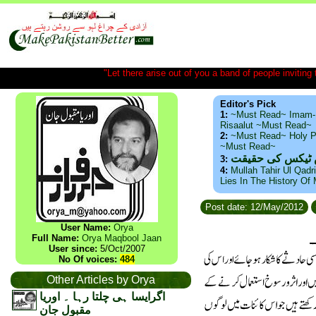
"Let there arise out of you a band of people inviting t
Editor's Pick
1:
~Must Read~ Imam-
Risaalut ~Must Read~
2:
~Must Read~ Holy P
~Must Read~
س ٹیکس کی حقیقت
3:
4:
Mullah Tahir Ul Qadr
Lies In The History Of
Post date: 12/May/2012
User Name:
Orya
Full Name:
Orya Maqbool Jaan
User since:
5/Oct/2007
No Of voices:
484
Other Articles by Orya
اگرایسا ہی چلتا رہا ۔ اوریا
مقبول جان