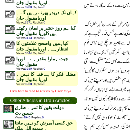
۔ اوریا مقبول جان
Views
:
3280
Replies
:
0
کہاں تک دربدر پھرتے رہیں گے ۔
اوریامقبول جان
Views
:
3271
Replies
:
0
کیا ہم روز حشر پر ایمان رکھتے
ہیں؟اوریا مقبول جان
Views
:
3413
Replies
:
0
کیاہمیں واضحح علامتوں کا
انتظارہے ۔ اوریامقبول جان
Views
:
3344
Replies
:
0
جیت ہمارا مقدر ہے ۔ اوریا
مقبول جان
Views
:
3250
Replies
:
0
مسٓلہ فکر کا ہے فقہ کا نہیں ۔
اوریا مقبول جان
Views
:
3208
Replies
:
0
Click here to read All Articles by User: Orya
Other Articles in Urdu Articles
دولت یقین کا ثمر ۔ طارق
حسین بٹ
Views
:
4940
Replies
:
0
حق کسی آمیرش کو نہیں مانتا
۔ سمیع اللہ ملک