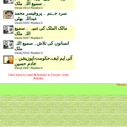
۔ سمیع اللہ ملک
Views
:
4913
Replies
:
0
سرد جہنم ۔ پروفیسر محمد
عبداللہ بھٹی
Views
:
5062
Replies
:
0
مالک الملک کی تنبیہ ۔ سمیع
اللہ ملک
Views
:
5067
Replies
:
0
انسانوں کی تلاش۔ سمیع اللہ
ملک
Views
:
5041
Replies
:
0
آئی ایم ایف،حکومت،اپوزیشن ۔
خادم حسین
Views
:
4997
Replies
:
0
Click here to read All Articles in Forum: Urdu
Articles
Please 