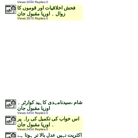
Views
:
3049
Replies
:
0
فحش اخلاقیات اور قوموں کا
زوال ۔ اوریا مقبول جان
Views
:
3670
Replies
:
0
شام ،سیدنامہدی کاہید کوارٹر ۔
اوریا مقبول جان
Views
:
3454
Replies
:
0
اس خواب کی تکمیل کی راہ پر
۔ اوریا مقبول جان
Views
:
3454
Replies
:
0
اکثریت نہیں عدل بالا تر ہوتا ہے