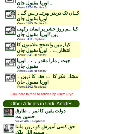
۔ اوریا مقبول جان
Views
:
3274
Replies
:
0
کہاں تک دربدر پھرتے رہیں گے ۔
اوریامقبول جان
Views
:
3265
Replies
:
0
کیا ہم روز حشر پر ایمان رکھتے
ہیں؟اوریا مقبول جان
Views
:
3411
Replies
:
0
کیاہمیں واضحح علامتوں کا
انتظارہے ۔ اوریامقبول جان
Views
:
3341
Replies
:
0
جیت ہمارا مقدر ہے ۔ اوریا
مقبول جان
Views
:
3245
Replies
:
0
مسٓلہ فکر کا ہے فقہ کا نہیں ۔
اوریا مقبول جان
Views
:
3202
Replies
:
0
Click here to read All Articles by User: Orya
Other Articles in Urdu Articles
دولت یقین کا ثمر ۔ طارق
حسین بٹ
Views
:
4922
Replies
:
0
حق کسی آمیرش کو نہیں مانتا
۔ سمیع اللہ ملک