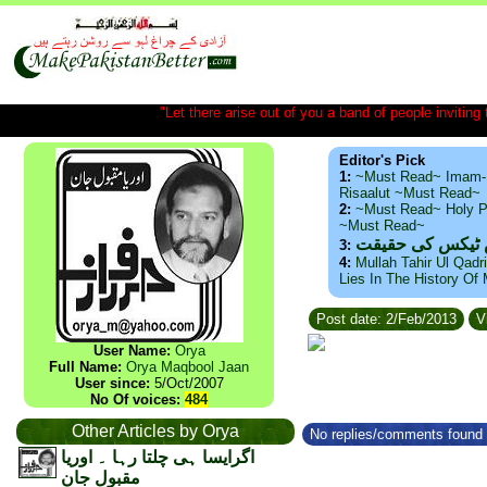
"Let there arise out of you a band of people inviting t
Editor's Pick
1:
~Must Read~ Imam-
Risaalut ~Must Read~
2:
~Must Read~ Holy P
~Must Read~
س ٹیکس کی حقیقت
3:
4:
Mullah Tahir Ul Qadr
Lies In The History Of
Post date: 2/Feb/2013
V
User Name:
Orya
Full Name:
Orya Maqbool Jaan
User since:
5/Oct/2007
No Of voices:
484
Other Articles by Orya
No replies/comments found f
اگرایسا ہی چلتا رہا ۔ اوریا
مقبول جان