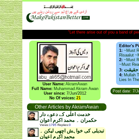
"Let there arise out of you a band of peop
Editor's P
1:
~Must R
Risaalut 
2:
~Must R
~Must Re
 حقیقت
3:
4:
Mullah T
Lies In Th
User Name:
AkramAwan
Full Name:
Muhammad Akram Awan
Post date: 7/
User since:
7/Jun/2012
No Of voices:
21
Other Articles by AkramAwan
خدمت اعلٰی کے دعوے دار
حکمران ۔ محمد اکرم اعوان
Views
:
1795
Replies
:
0
تبدیلی کی خواہش اچھی لیکن ۔
محمد اکرم اعوان