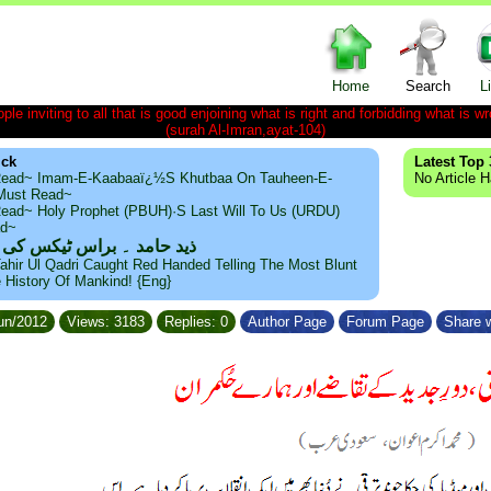
Home
Search
L
le inviting to all that is good enjoining what is right and forbidding what is wr
(surah Al-Imran,ayat-104)
ick
Latest Top 
ead~ Imam-E-Kaabaaï¿½s Khutbaa On Tauheen-E-
No Article 
~Must Read~
ead~ Holy Prophet (PBUH)·s Last Will To Us (URDU)
ad~
ذید حامد ۔ براس ٹیکس کی
ahir Ul Qadri Caught Red Handed Telling The Most Blunt
e History Of Mankind! {Eng}
Jun/2012
Views: 3183
Replies: 0
Author Page
Forum Page
Share w