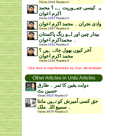
Views
:
2046
Replies
:
0
یہ کیسی جمہوریت ہے ؟ محمد
اکرم اعوان
Views
:
2403
Replies
:
0
وادی نجران ۔ محمد اکرم اعوان
Views
:
1937
Replies
:
0
بیدار چین اور لہو رنگ پاکستان
۔ محمداکرم اعوان
Views
:
1931
Replies
:
0
آخر کیوں بھول جاتے ہیں ؟
محمد اکرم اعوان
Views
:
2166
Replies
:
0
Click here to read All Articles by User: AkramAwan
Other Articles in Urdu Articles
دولت یقین کا ثمر ۔ طارق
حسین بٹ
Views
:
4925
Replies
:
0
حق کسی آمیرش کو نہیں مانتا
۔ سمیع اللہ ملک
Views
:
4879
Replies
:
0