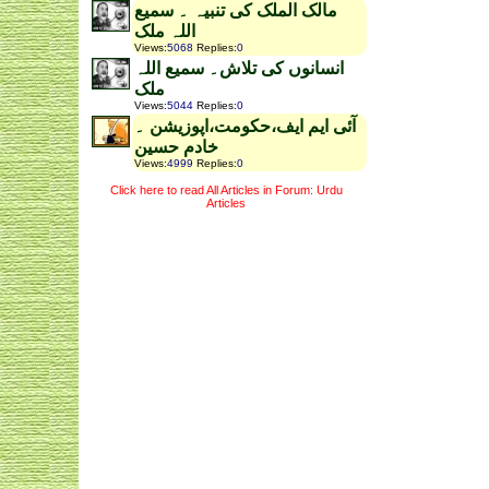
مالک الملک کی تنبیہ ۔ سمیع
اللہ ملک
Views
:
5068
Replies
:
0
انسانوں کی تلاش۔ سمیع اللہ
ملک
Views
:
5044
Replies
:
0
آئی ایم ایف،حکومت،اپوزیشن ۔
خادم حسین
Views
:
4999
Replies
:
0
Click here to read All Articles in Forum: Urdu
Articles