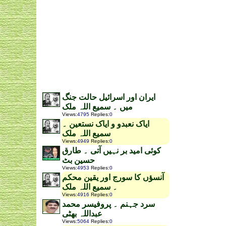
ایران اور اسرائیل حالت جنگ
میں ۔ سمیع اللہ ملک
Views
:
4795
Replies
:
0
ایاک نعبدو و ایاک نستعین ۔
سمیع اللہ ملک
Views
:
4949
Replies
:
0
کوئی امید بر نہیں آتی ۔ طارق
حسین بٹ
Views
:
4953
Replies
:
0
آنسؤں کا سورج اور یقین محکم
۔ سمیع اللہ ملک
Views
:
4916
Replies
:
0
سرد جہنم ۔ پروفیسر محمد
عبداللہ بھٹی
Views
:
5064
Replies
:
0