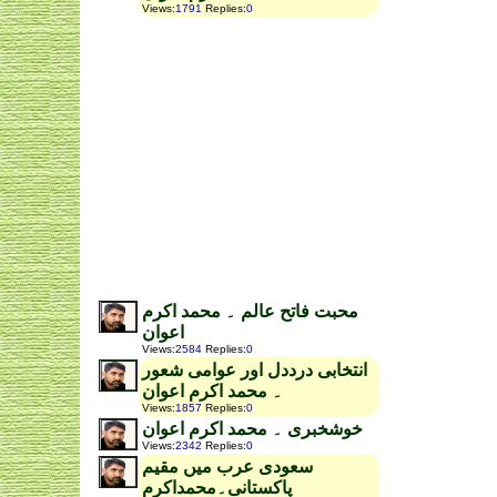
Views
:
1791
Replies
:
0
محبت فاتح عالم ۔ محمد اکرم
اعوان
Views
:
2584
Replies
:
0
انتخابی درددل اور عوامی شعور
۔ محمد اکرم اعوان
Views
:
1857
Replies
:
0
خوشخبری ۔ محمد اکرم اعوان
Views
:
2342
Replies
:
0
سعودی عرب میں مقیم
پاکستانی۔محمداکرم