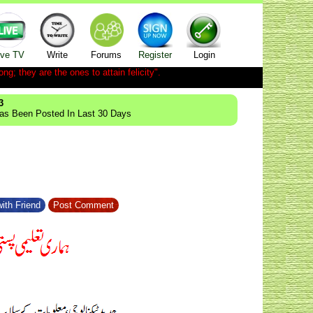
ive TV
Write
Forums
Register
Login
ong; they are the ones to attain felicity".
3
Has Been Posted In Last 30 Days
ith Friend
Post Comment