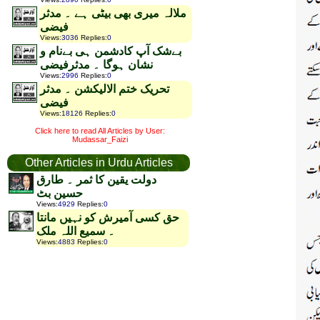
ملالہ میری بھی بیٹی ہے ۔ مدثر
فیضی
Views
:
3036
Replies
:
0
بےشک آپ کادشمن ہی بےنام و
نشان ہوگا ۔ مدثرفیضی
Views
:
2996
Replies
:
0
تحریک ختم الالیکشن ۔ مدثر
فیضی
Views
:
18126
Replies
:
0
Click here to read All Articles by User:
Mudassar_Faizi
Other Articles in Urdu Articles
دولت یقین کا ثمر ۔ طارق
حسین بٹ
Views
:
4929
Replies
:
0
حق کسی آمیرش کو نہیں مانتا
۔ سمیع اللہ ملک
Views
:
4883
Replies
:
0