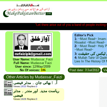
"Let there arise out of you a band of people inviting t
Editor's Pick
1:
~Must Read~ Imam-
Risaalut ~Must Read~
2:
~Must Read~ Holy P
~Must Read~
س ٹیکس کی حقیقت
3:
4:
Mullah Tahir Ul Qadr
User Name:
Mudassar_Faizi
Lies In The History Of
Full Name:
Mudassar Faizi
User since:
12/May/2009
No Of voices:
186
Post date: 7/Jul/2012
Vi
Other Articles by Mudassar_Faizi
آہ ! بھائی جان ۔ مدثر فیضی
Views
:
1910
Replies
:
0
ریاست مدینہ اور مندر ۔ مدثر
فیضی
Views
:
1928
Replies
:
0