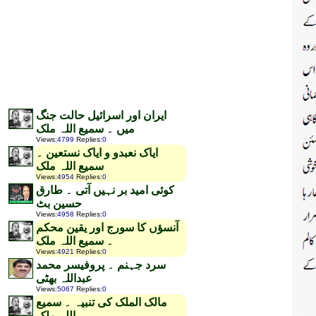
ایران اور اسرائیل حالت جنگ
میں ۔ سمیع اللہ ملک
Views
:
4799
Replies
:
0
ایاک نعبدو و ایاک نستعین ۔
سمیع اللہ ملک
Views
:
4954
Replies
:
0
کوئی امید بر نہیں آتی ۔ طارق
حسین بٹ
Views
:
4958
Replies
:
0
آنسؤں کا سورج اور یقین محکم
۔ سمیع اللہ ملک
Views
:
4921
Replies
:
0
سرد جہنم ۔ پروفیسر محمد
عبداللہ بھٹی
Views
:
5067
Replies
:
0
مالک الملک کی تنبیہ ۔ سمیع
اللہ ملک