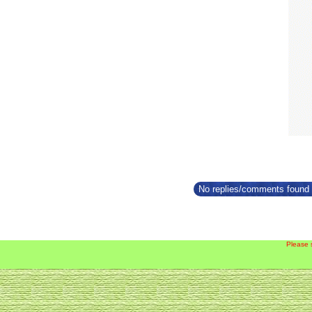
No replies/comments found f
Please 