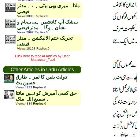
ملالہ میری بھی بیٹی ہے ۔ مدثر
فیضی
Views
:
3038
Replies
:
0
بےشک آپ کادشمن ہی بےنام و
نشان ہوگا ۔ مدثرفیضی
Views
:
2997
Replies
:
0
تحریک ختم الالیکشن ۔ مدثر
فیضی
Views
:
18128
Replies
:
0
Click here to read All Articles by User:
Mudassar_Faizi
Other Articles in Urdu Articles
دولت یقین کا ثمر ۔ طارق
حسین بٹ
Views
:
4933
Replies
:
0
حق کسی آمیرش کو نہیں مانتا
۔ سمیع اللہ ملک
Views
:
4884
Replies
:
0