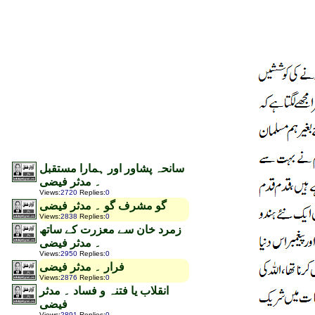
سانحہ پشاور اور ہمارا مستقبل
۔ مدثر فیضی
Views
:
2720
Replies
:
0
گو مشرف گو ۔ مدثر فیضی
Views
:
2838
Replies
:
0
زمرد خان سے معزرت کے ساتھ
۔ مدثر فیضی
Views
:
2950
Replies
:
0
فرار ۔ مدثر فیضی
Views
:
2876
Replies
:
0
انقلاب یا فتنہ و فساد ۔ مدثر
فیضی
Views
:
2891
Replies
:
0