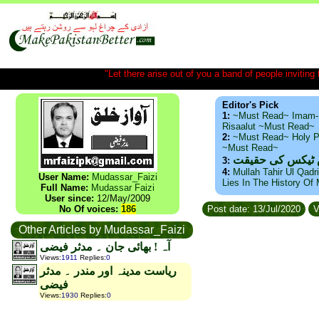
"Let there arise out of you a band of people inviting t
Editor's Pick
1:
~Must Read~ Imam-
Risaalut ~Must Read~
2:
~Must Read~ Holy P
~Must Read~
س ٹیکس کی حقیقت
3:
4:
Mullah Tahir Ul Qadr
User Name:
Mudassar_Faizi
Lies In The History Of
Full Name:
Mudassar Faizi
User since:
12/May/2009
No Of voices:
186
Post date: 13/Jul/2020
V
Other Articles by Mudassar_Faizi
آہ ! بھائی جان ۔ مدثر فیضی
Views
:
1911
Replies
:
0
ریاست مدینہ اور مندر ۔ مدثر
فیضی
Views
:
1930
Replies
:
0