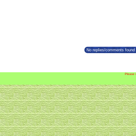
No replies/comments found f
Please 