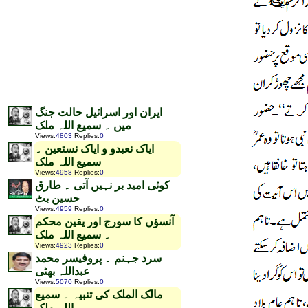
ایران اور اسرائیل حالت جنگ
میں ۔ سمیع اللہ ملک
Views
:
4803
Replies
:
0
ایاک نعبدو و ایاک نستعین ۔
سمیع اللہ ملک
Views
:
4958
Replies
:
0
کوئی امید بر نہیں آتی ۔ طارق
حسین بٹ
Views
:
4959
Replies
:
0
آنسؤں کا سورج اور یقین محکم
۔ سمیع اللہ ملک
Views
:
4923
Replies
:
0
سرد جہنم ۔ پروفیسر محمد
عبداللہ بھٹی
Views
:
5070
Replies
:
0
مالک الملک کی تنبیہ ۔ سمیع
اللہ ملک