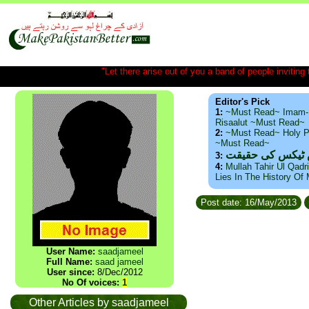
"Let there arise out of you a band of people inviting t
Editor's Pick
1:
~Must Read~ Imam-
Risaalut ~Must Read~
2:
~Must Read~ Holy P
~Must Read~
س ٹیکس کی حقیقت
3:
4:
Mullah Tahir Ul Qadr
Lies In The History Of
Post date: 16/May/2013
User Name:
saadjameel
Full Name:
saad jameel
User since:
8/Dec/2012
No Of voices:
1
Other Articles by saadjameel