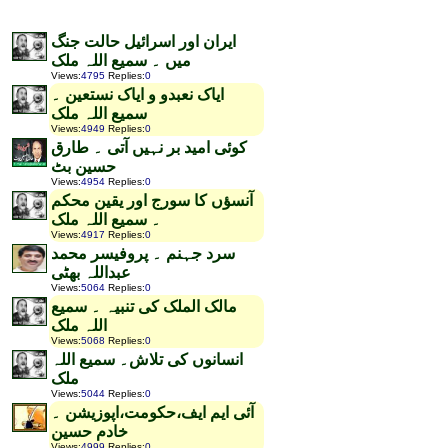
ایران اور اسرائیل حالت جنگ
میں ۔ سمیع اللہ ملک
Views
:
4795
Replies
:
0
ایاک نعبدو و ایاک نستعین ۔
سمیع اللہ ملک
Views
:
4949
Replies
:
0
کوئی امید بر نہیں آتی ۔ طارق
حسین بٹ
Views
:
4954
Replies
:
0
آنسؤں کا سورج اور یقین محکم
۔ سمیع اللہ ملک
Views
:
4917
Replies
:
0
سرد جہنم ۔ پروفیسر محمد
عبداللہ بھٹی
Views
:
5064
Replies
:
0
مالک الملک کی تنبیہ ۔ سمیع
اللہ ملک
Views
:
5068
Replies
:
0
انسانوں کی تلاش۔ سمیع اللہ
ملک
Views
:
5044
Replies
:
0
آئی ایم ایف،حکومت،اپوزیشن ۔
خادم حسین
Views
:
4999
Replies
:
0