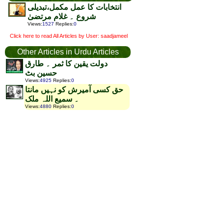
انتخابات کا عمل مکمل،تبدیلی
شروع ۔ غلام مرتضیٰ
Views
:
1527
Replies
:
0
Click here to read All Articles by User: saadjameel
Other Articles in Urdu Articles
دولت یقین کا ثمر ۔ طارق
حسین بٹ
Views
:
4925
Replies
:
0
حق کسی آمیرش کو نہیں مانتا
۔ سمیع اللہ ملک
Views
:
4880
Replies
:
0