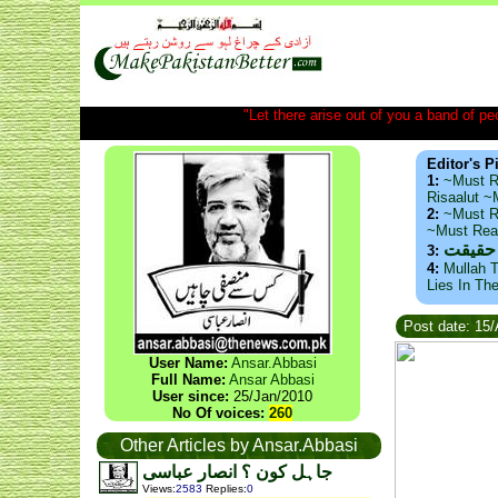
"Let there arise out of you a band of peop
Editor's P
1:
~Must R
Risaalut 
2:
~Must R
~Must Re
 حقیقت
3:
4:
Mullah T
Lies In Th
Post date: 15
User Name:
Ansar.Abbasi
Full Name:
Ansar Abbasi
User since:
25/Jan/2010
No Of voices:
260
Other Articles by Ansar.Abbasi
جاہل کون ؟ انصار عباسی
Views
:
2583
Replies
:
0