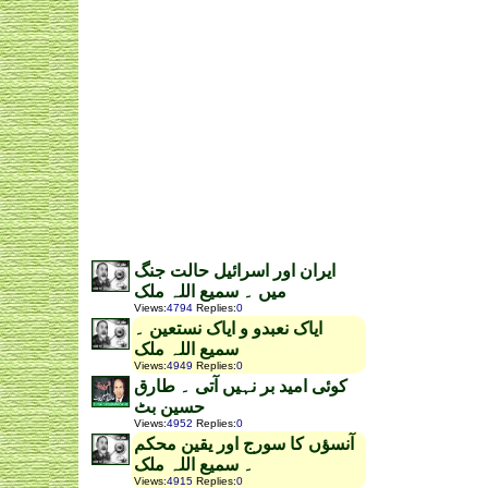
ایران اور اسرائیل حالت جنگ
میں ۔ سمیع اللہ ملک
Views
:
4794
Replies
:
0
ایاک نعبدو و ایاک نستعین ۔
سمیع اللہ ملک
Views
:
4949
Replies
:
0
کوئی امید بر نہیں آتی ۔ طارق
حسین بٹ
Views
:
4952
Replies
:
0
آنسؤں کا سورج اور یقین محکم
۔ سمیع اللہ ملک
Views
:
4915
Replies
:
0