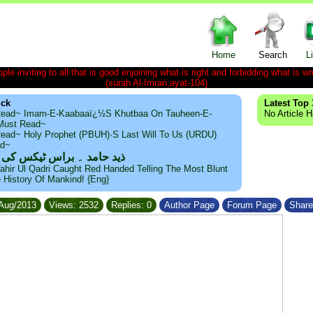
Home
Search
L
le inviting to all that is good enjoining what is right and forbidding what is wr
(surah Al-Imran,ayat-104)
ick
Latest Top 
ead~ Imam-E-Kaabaaï¿½s Khutbaa On Tauheen-E-
No Article 
~Must Read~
ead~ Holy Prophet (PBUH)·s Last Will To Us (URDU)
ad~
ذید حامد ۔ براس ٹیکس کی
ahir Ul Qadri Caught Red Handed Telling The Most Blunt
e History Of Mankind! {Eng}
/Aug/2013
Views: 2532
Replies: 0
Author Page
Forum Page
Share