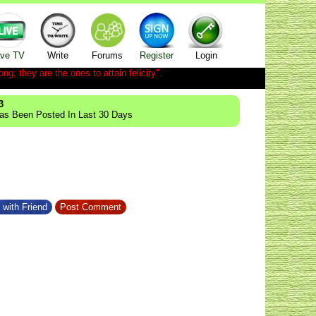
ive TV
Write
Forums
Register
Login
ong; they are the ones to attain felicity".
3
Has Been Posted In Last 30 Days
 with Friend
Post Comment