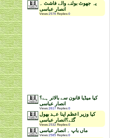
یہ جھوٹ بولنے والے فاشٹ ۔
انصار عباسی
Views
:
2576
Replies
:
0
کیا میڈیا قانون سے بالاتر ہے؟
انصار عباسی
Views
:
2617
Replies
:
0
کیا وزیر اعظم اپنا عہد بھول
گئے؟انصار عباسی
Views
:
2532
Replies
:
0
ماں باپ ۔ انصار عباسی
Views
:
2585
Replies
:
0