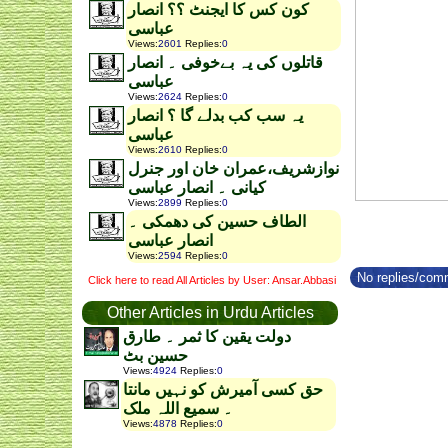
کون کس کا ایجنٹ ؟؟ انصار
عباسی
Views
:
2601
Replies
:
0
قاتلوں کی یہ بےخوفی ۔ انصار
عباسی
Views
:
2624
Replies
:
0
یہ سب کب بدلے گا ؟ انصار
عباسی
Views
:
2610
Replies
:
0
نوازشریف،عمران خان اور جنرل
کیانی ۔ انصار عباسی
Views
:
2899
Replies
:
0
الطاف حسین کی دھمکی ۔
انصار عباسی
Views
:
2594
Replies
:
0
No replies/comm
Click here to read All Articles by User: Ansar.Abbasi
Other Articles in Urdu Articles
دولت یقین کا ثمر ۔ طارق
حسین بٹ
Views
:
4924
Replies
:
0
حق کسی آمیرش کو نہیں مانتا
۔ سمیع اللہ ملک
Views
:
4878
Replies
:
0