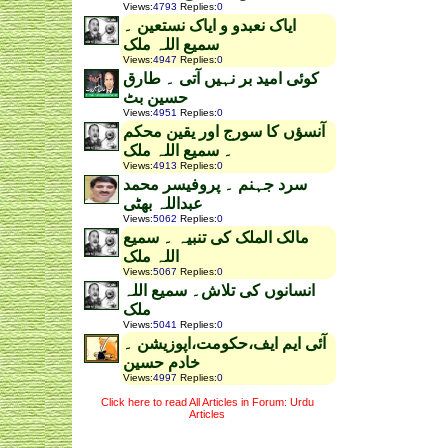
Views
:
4793
Replies
:
0
ایاک نعبدو و ایاک نستعین ۔
سمیع اللہ ملک
Views
:
4947
Replies
:
0
کوئی امید بر نہیں آتی ۔ طارق
حسین بٹ
Views
:
4951
Replies
:
0
آنسؤں کا سورج اور یقین محکم
۔ سمیع اللہ ملک
Views
:
4913
Replies
:
0
سرد جہنم ۔ پروفیسر محمد
عبداللہ بھٹی
Views
:
5062
Replies
:
0
مالک الملک کی تنبیہ ۔ سمیع
اللہ ملک
Views
:
5067
Replies
:
0
انسانوں کی تلاش۔ سمیع اللہ
ملک
Views
:
5041
Replies
:
0
آئی ایم ایف،حکومت،اپوزیشن ۔
خادم حسین
Views
:
4997
Replies
:
0
Click here to read All Articles in Forum: Urdu
Articles