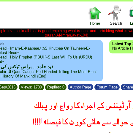
Home
Search
L
le inviting to all that is good enjoining what is right and forbidding what is wr
(surah Al-Imran,ayat-104)
ick
Latest Top 
ead~ Imam-E-Kaabaaï¿½s Khutbaa On Tauheen-E-
No Article 
~Must Read~
ead~ Holy Prophet (PBUH)·s Last Will To Us (URDU)
ad~
ذید حامد ۔ براس ٹیکس کی
ahir Ul Qadri Caught Red Handed Telling The Most Blunt
e History Of Mankind! {Eng}
/Sep/2013
Views: 1700
Replies: 0
Author Page
Forum Page
Share