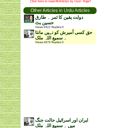
Click here to read All Articles by User: RajaT
Other Articles in Urdu Articles
دولت یقین کا ثمر ۔ طارق
حسین بٹ
Views
:
4922
Replies
:
0
حق کسی آمیرش کو نہیں مانتا
۔ سمیع اللہ ملک
Views
:
4878
Replies
:
0
ایران اور اسرائیل حالت جنگ
میں ۔ سمیع اللہ ملک