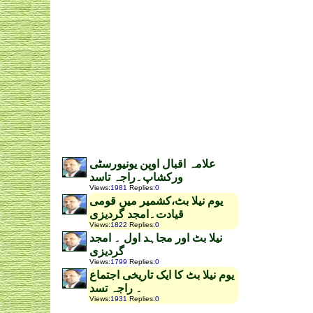
علامہ اقبال اوپن یونیورسٹی
ورکشاپ۔راجہ تاسد
Views
:
1981
Replies
:
0
یوم نیلا بٹ،کشمیر میں قومی
قیادت۔امجد گردیزی
Views
:
1822
Replies
:
0
نیلا بٹ اور مجاہد اول ۔ امجد
گردیزی
Views
:
1799
Replies
:
0
یوم نیلا بٹ کا ایک تاریخی اجتماع
۔ راجہ تسد
Views
:
1931
Replies
:
0