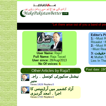
"Let there arise out of you a band of peop
Editor's P
1:
~Must R
Risaalut 
2:
~Must R
~Must Re
 حقیقت
User Name:
RajaT
3:
Full Name:
Raja Tasad
4:
Mullah T
User since:
28/Aug/2013
Lies In Th
No Of voices:
6
Post date: 19
Other Articles by RajaT
نیشنل سکیورٹی کونسل ۔ راجہ
منیر
Views
:
1828
Replies
:
0
آزاد کشمیر میں آرڈینینس کا
اجرا ۔ امجد گردیزی
Views
:
1700
Replies
:
0