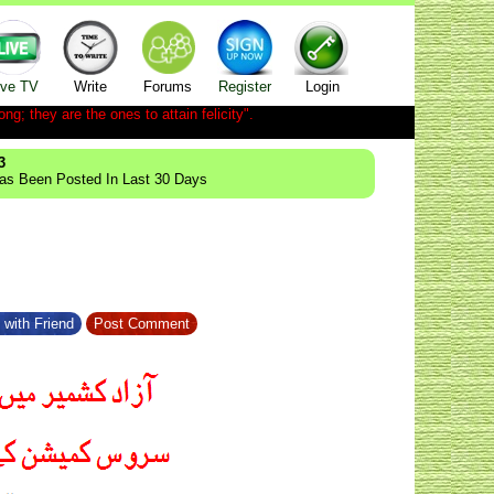
ive TV
Write
Forums
Register
Login
ong; they are the ones to attain felicity".
3
Has Been Posted In Last 30 Days
 with Friend
Post Comment