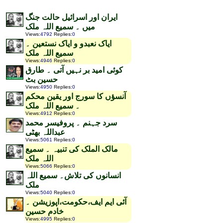
ایران اور اسرائیل حالت جنگ
میں ۔ سمیع اللہ ملک
Views
:
4792
Replies
:
0
ایاک نعبدو و ایاک نستعین ۔
سمیع اللہ ملک
Views
:
4946
Replies
:
0
کوئی امید بر نہیں آتی ۔ طارق
حسین بٹ
Views
:
4950
Replies
:
0
آنسؤں کا سورج اور یقین محکم
۔ سمیع اللہ ملک
Views
:
4912
Replies
:
0
سرد جہنم ۔ پروفیسر محمد
عبداللہ بھٹی
Views
:
5061
Replies
:
0
مالک الملک کی تنبیہ ۔ سمیع
اللہ ملک
Views
:
5066
Replies
:
0
انسانوں کی تلاش۔ سمیع اللہ
ملک
Views
:
5040
Replies
:
0
آئی ایم ایف،حکومت،اپوزیشن ۔
خادم حسین
Views
:
4995
Replies
:
0