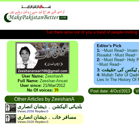
"Let there arise out of you a band of people inviting t
Editor's Pick
1:
~Must Read~ Imam-
Risaalut ~Must Read~
2:
~Must Read~ Holy P
~Must Read~
س ٹیکس کی حقیقت
3:
4:
Mullah Tahir Ul Qadr
User Name:
ZeeshanA
Lies In The History Of
Full Name:
Zeeshan Ansari
User since:
21/Mar/2012
No Of voices:
39
Post date: 4/Oct/2013
Vi
Other Articles by ZeeshanA
بلدیاتی الیکشن ۔ ذیشان انصاری
Views
:
2058
Replies
:
0
مسافر خانے ۔ ذیشان انصاری
Views
:
2026
Replies
:
0