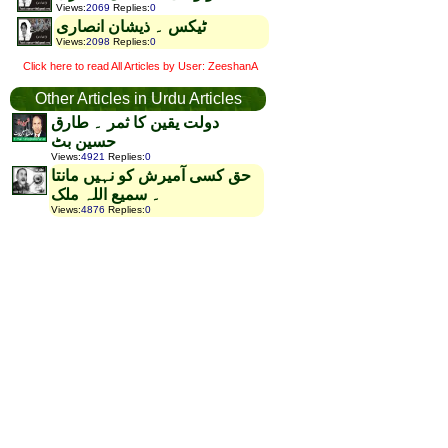
Views
:
2069
Replies
:
0
ٹیکس ۔ ذیشان انصاری
Views
:
2098
Replies
:
0
Click here to read All Articles by User: ZeeshanA
Other Articles in Urdu Articles
دولت یقین کا ثمر ۔ طارق
حسین بٹ
Views
:
4921
Replies
:
0
حق کسی آمیرش کو نہیں مانتا
۔ سمیع اللہ ملک
Views
:
4876
Replies
:
0