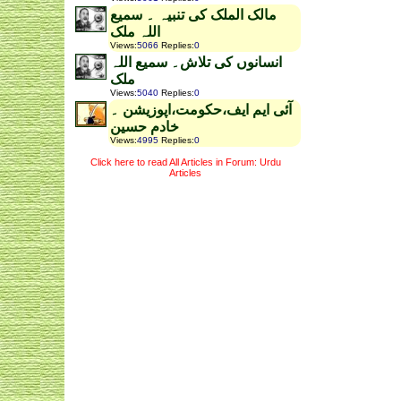
مالک الملک کی تنبیہ ۔ سمیع
اللہ ملک
Views
:
5066
Replies
:
0
انسانوں کی تلاش۔ سمیع اللہ
ملک
Views
:
5040
Replies
:
0
آئی ایم ایف،حکومت،اپوزیشن ۔
خادم حسین
Views
:
4995
Replies
:
0
Click here to read All Articles in Forum: Urdu
Articles