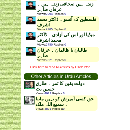
زندہ ہیں صحافی زندہ ہیں ۔
عرفان طاہر
Views
:
2904
Replies
:
0
فلسطین کے آنسو ۔ ڈاکٹر محمد
اشرف
Views
:
2705
Replies
:
0
میڈیا اور اس کی آزادی ۔ ڈاکٹر
محمد اشرف
Views
:
2750
Replies
:
0
طالبان یا ظالمان ۔ عرفان
طاہر
Views
:
2821
Replies
:
0
Click here to read All Articles by User: Irfan.T
Other Articles in Urdu Articles
دولت یقین کا ثمر ۔ طارق
حسین بٹ
Views
:
4921
Replies
:
0
حق کسی آمیرش کو نہیں مانتا
۔ سمیع اللہ ملک
Views
:
4876
Replies
:
0