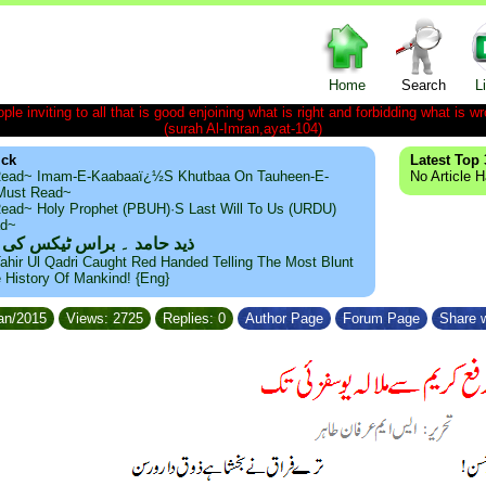
Home
Search
L
le inviting to all that is good enjoining what is right and forbidding what is wr
(surah Al-Imran,ayat-104)
ick
Latest Top 
ead~ Imam-E-Kaabaaï¿½s Khutbaa On Tauheen-E-
No Article 
~Must Read~
ead~ Holy Prophet (PBUH)·s Last Will To Us (URDU)
ad~
ذید حامد ۔ براس ٹیکس کی
ahir Ul Qadri Caught Red Handed Telling The Most Blunt
e History Of Mankind! {Eng}
Jan/2015
Views: 2725
Replies: 0
Author Page
Forum Page
Share w