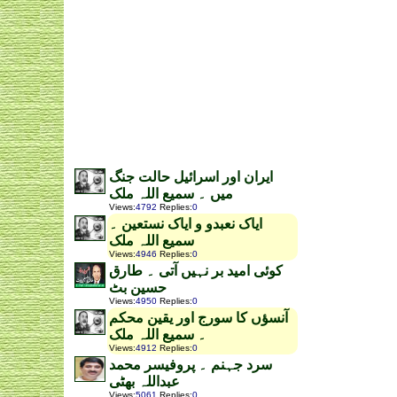
ایران اور اسرائیل حالت جنگ
میں ۔ سمیع اللہ ملک
Views
:
4792
Replies
:
0
ایاک نعبدو و ایاک نستعین ۔
سمیع اللہ ملک
Views
:
4946
Replies
:
0
کوئی امید بر نہیں آتی ۔ طارق
حسین بٹ
Views
:
4950
Replies
:
0
آنسؤں کا سورج اور یقین محکم
۔ سمیع اللہ ملک
Views
:
4912
Replies
:
0
سرد جہنم ۔ پروفیسر محمد
عبداللہ بھٹی
Views
:
5061
Replies
:
0