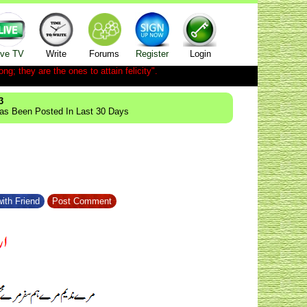
ive TV
Write
Forums
Register
Login
ong; they are the ones to attain felicity".
3
Has Been Posted In Last 30 Days
ith Friend
Post Comment