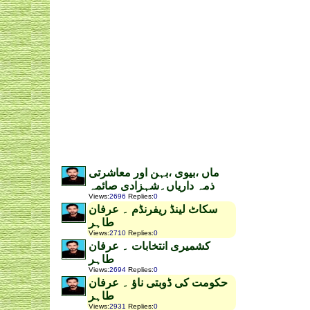
ماں ،بیوی ،بہن اور معاشرتی
ذمہ داریاں۔شہزادی صائمہ
Views
:
2696
Replies
:
0
سکاٹ لینڈ ریفرنڈم ۔ عرفان
طاہر
Views
:
2710
Replies
:
0
کشمیری انتخابات ۔ عرفان
طاہر
Views
:
2694
Replies
:
0
حکومت کی ڈوبتی ناؤ ۔ عرفان
طاہر
Views
:
2931
Replies
:
0