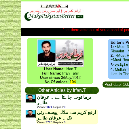
"Let there arise out of you a band of peop
Editor's P
1:
~Must R
Risaalut 
2:
~Must R
~Must Re
 حقیقت
3:
User Name:
Irfan.T
4:
Mullah T
Full Name:
Irfan Tahir
Lies In Th
User since:
3/May/2012
No Of voices:
104
Post date: 1/
Other Articles by Irfan.T
برما توجہ چاہتا ہے ۔ عرفان
طاہر
Views
:
2824
Replies
:
0
ارفع کریم سے ملالہ یوسف زئی
تک ۔ عرفان طاہر
Views
:
2725
Replies
:
0