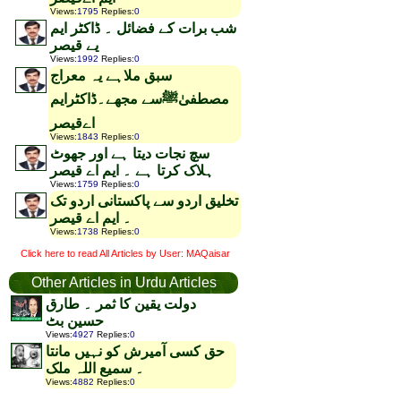
Views
:
1795
Replies
:
0
شب برات کے فضائل ۔ ڈاکٹر ایم
یے قیصر
Views
:
1992
Replies
:
0
سبق ملاہے یہ معراج
مصطفیٰﷺسے مجھے۔ڈاکٹرایم
اےقیصر
Views
:
1843
Replies
:
0
سچ نجات دیتا ہے اور جھوٹ
ہلاک کرتا ہے ۔ ایم اے قیصر
Views
:
1759
Replies
:
0
تخلیق اردو سے پاکستانی اردو تک
۔ ایم اے قیصر
Views
:
1738
Replies
:
0
Click here to read All Articles by User: MAQaisar
Other Articles in Urdu Articles
دولت یقین کا ثمر ۔ طارق
حسین بٹ
Views
:
4927
Replies
:
0
حق کسی آمیرش کو نہیں مانتا
۔ سمیع اللہ ملک
Views
:
4882
Replies
:
0