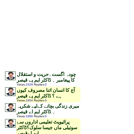
چودہ اگست۔حریت و استقلال
کا پیغامبر ۔ ڈاکٹر ایم یے قیصر
Views
:
2329
Replies
:
0
آج کا انسان اتنا مصروف کیوں
ہے ؟ ڈاکٹر ایم یے قیصر
Views
:
1904
Replies
:
0
میری زندگی بچانے کےلیے شکریہ
۔ ڈاکٹر ایم اے قیصر
Views
:
1896
Replies
:
0
پرائیویٹ تعلیمی اداروں سے
سوتیلی ماں جیسا سلوک؟ڈاکٹر
ایم اےقیصر