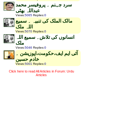
سرد جہنم ۔ پروفیسر محمد
عبداللہ بھٹی
Views
:
5065
Replies
:
0
مالک الملک کی تنبیہ ۔ سمیع
اللہ ملک
Views
:
5070
Replies
:
0
انسانوں کی تلاش۔ سمیع اللہ
ملک
Views
:
5046
Replies
:
0
آئی ایم ایف،حکومت،اپوزیشن ۔
خادم حسین
Views
:
5001
Replies
:
0
Click here to read All Articles in Forum: Urdu
Articles