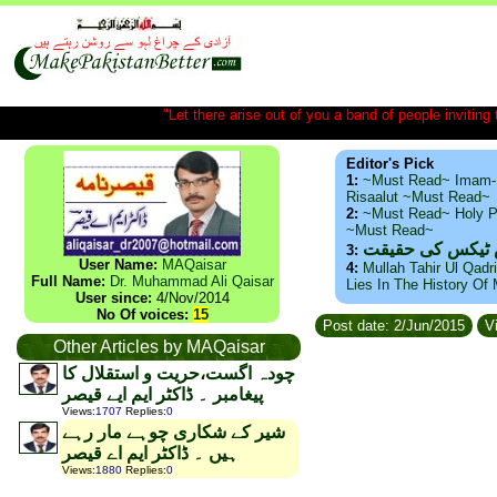
"Let there arise out of you a band of people inviting t
Editor's Pick
1:
~Must Read~ Imam-
Risaalut ~Must Read~
2:
~Must Read~ Holy P
~Must Read~
س ٹیکس کی حقیقت
3:
User Name:
MAQaisar
4:
Mullah Tahir Ul Qadr
Full Name:
Dr. Muhammad Ali Qaisar
Lies In The History Of
User since:
4/Nov/2014
No Of voices:
15
Post date: 2/Jun/2015
Vi
Other Articles by MAQaisar
چودہ اگست،حریت و استقلال کا
پیغامبر ۔ ڈاکٹر ایم ایے قیصر
Views
:
1707
Replies
:
0
شیر کے شکاری چوہے مار رہے
ہیں ۔ ڈاکٹر ایم اے قیصر
Views
:
1880
Replies
:
0