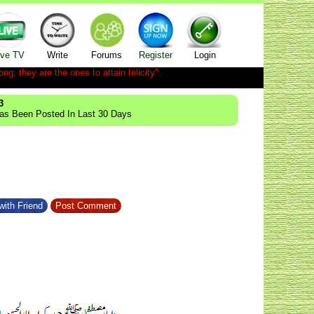
ive TV
Write
Forums
Register
Login
ong; they are the ones to attain felicity".
3
Has Been Posted In Last 30 Days
with Friend
Post Comment