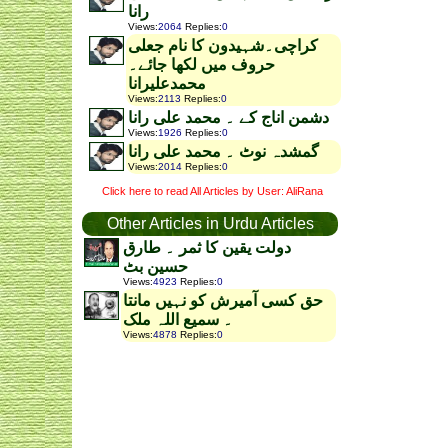
رانا
Views
:
2064
Replies
:
0
کراچی۔شہیدون کا نام جعلی
حروف میں لکھا جائے۔
محمدعلیرانا
Views
:
2113
Replies
:
0
دشمن اناج کے ۔ محمد علی رانا
Views
:
1926
Replies
:
0
گمشدہ نوٹ ۔ محمد علی رانا
Views
:
2014
Replies
:
0
Click here to read All Articles by User: AliRana
Other Articles in Urdu Articles
دولت یقین کا ثمر ۔ طارق
حسین بٹ
Views
:
4923
Replies
:
0
حق کسی آمیرش کو نہیں مانتا
۔ سمیع اللہ ملک
Views
:
4878
Replies
:
0