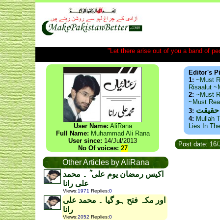
"Let there arise out of you a band of peop
Editor's P
1:
~Must R
Risaalut 
2:
~Must R
~Must Re
 حقیقت
3:
4:
Mullah T
User Name:
AliRana
Lies In Th
Full Name:
Muhammad Ali Rana
User since:
14/Jul/2013
Post date: 16/
No Of voices:
27
Other Articles by AliRana
اکیس رمضان یوم علی ؓ ۔ محمد
علی رانا
Views
:
1971
Replies
:
0
اور مکہ فتح ہو گیا ۔ محمد علی
رانا
Views
:
2052
Replies
:
0