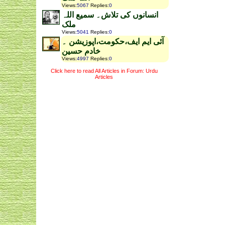
Views
:
5067
Replies
:
0
انسانوں کی تلاش۔ سمیع اللہ
ملک
Views
:
5041
Replies
:
0
آئی ایم ایف،حکومت،اپوزیشن ۔
خادم حسین
Views
:
4997
Replies
:
0
Click here to read All Articles in Forum: Urdu
Articles