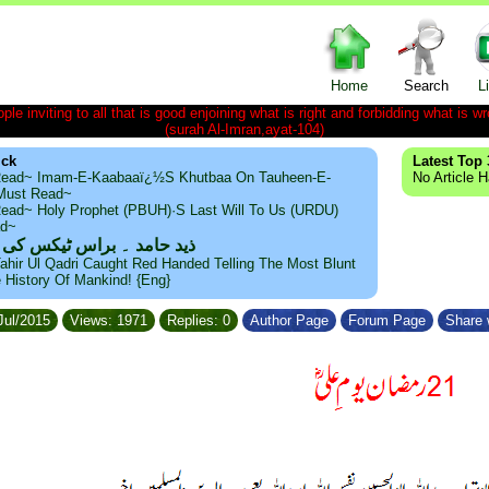
Home
Search
L
le inviting to all that is good enjoining what is right and forbidding what is wr
(surah Al-Imran,ayat-104)
ick
Latest Top 
ead~ Imam-E-Kaabaaï¿½s Khutbaa On Tauheen-E-
No Article 
~Must Read~
ead~ Holy Prophet (PBUH)·s Last Will To Us (URDU)
ad~
ذید حامد ۔ براس ٹیکس کی
ahir Ul Qadri Caught Red Handed Telling The Most Blunt
e History Of Mankind! {Eng}
Jul/2015
Views: 1971
Replies: 0
Author Page
Forum Page
Share 