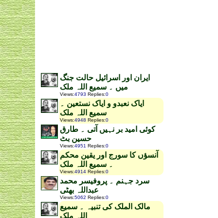
ایران اور اسرائیل حالت جنگ
میں ۔ سمیع اللہ ملک
Views
:
4793
Replies
:
0
ایاک نعبدو و ایاک نستعین ۔
سمیع اللہ ملک
Views
:
4948
Replies
:
0
کوئی امید بر نہیں آتی ۔ طارق
حسین بٹ
Views
:
4951
Replies
:
0
آنسؤں کا سورج اور یقین محکم
۔ سمیع اللہ ملک
Views
:
4914
Replies
:
0
سرد جہنم ۔ پروفیسر محمد
عبداللہ بھٹی
Views
:
5062
Replies
:
0
مالک الملک کی تنبیہ ۔ سمیع
اللہ ملک