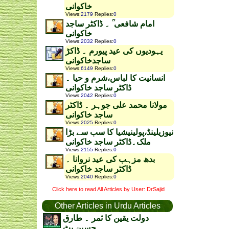
خاکوانی
Views
:
2179
Replies
:
0
امام شافعی ؒ ۔ ڈاکٹر ساجد
خاکوانی
Views
:
2032
Replies
:
0
یہودیوں کی عید پیورم ۔ ڈاکڑ
ساجدخاکوانی
Views
:
6149
Replies
:
0
انسانیت کا لباس،شرم و حیا ۔
ڈاکٹر ساجد خاکوانی
Views
:
2042
Replies
:
0
مولانا محمد علی جوہر ۔ ڈاکٹر
ساجد خاکوانی
Views
:
2025
Replies
:
0
نیوزیلینڈ،پولینیشیا کا سب سے بڑا
ملک۔ڈاکٹر ساجد خاکوانی
Views
:
2155
Replies
:
0
بدھ مزہب کی عید نروانا ۔
ڈاکٹر ساجد خاکوانی
Views
:
2040
Replies
:
0
Click here to read All Articles by User: DrSajid
Other Articles in Urdu Articles
دولت یقین کا ثمر ۔ طارق
حسین بٹ