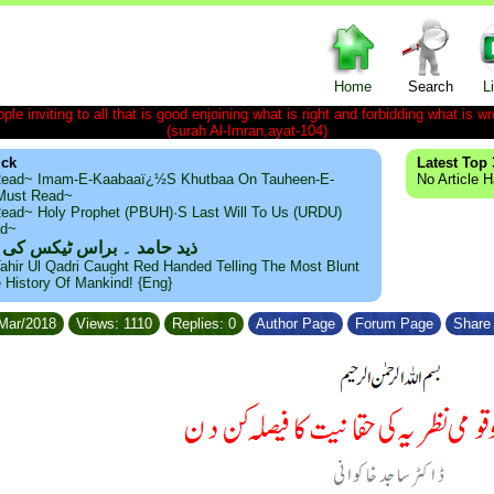
Home
Search
L
le inviting to all that is good enjoining what is right and forbidding what is wr
(surah Al-Imran,ayat-104)
ick
Latest Top 
ead~ Imam-E-Kaabaaï¿½s Khutbaa On Tauheen-E-
No Article 
~Must Read~
ead~ Holy Prophet (PBUH)·s Last Will To Us (URDU)
ad~
ذید حامد ۔ براس ٹیکس کی
ahir Ul Qadri Caught Red Handed Telling The Most Blunt
e History Of Mankind! {Eng}
/Mar/2018
Views: 1110
Replies: 0
Author Page
Forum Page
Share 