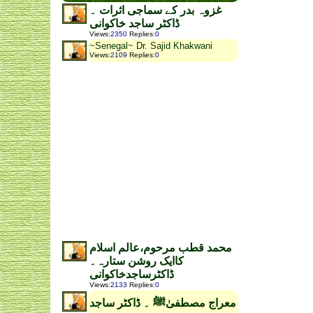
غزوہ بدر کے سماجی اثرات ۔
ڈاکٹر ساجد خاکوانی
Views
:
2350
Replies
:
0
~Senegal~ Dr. Sajid Khakwani
Views
:
2109
Replies
:
0
محمد قطب مرحوم،عالم اسلام
کاایک روشن ستارہ۔
ڈاکٹرساجدخاکوانی
Views
:
2133
Replies
:
0
معراج مصطفیٰﷺ ۔ ڈاکٹر ساجد