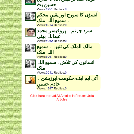
حسین بٹ
Views
:
4951
Replies
:
0
آنسؤں کا سورج اور یقین محکم
۔ سمیع اللہ ملک
Views
:
4914
Replies
:
0
سرد جہنم ۔ پروفیسر محمد
عبداللہ بھٹی
Views
:
5062
Replies
:
0
مالک الملک کی تنبیہ ۔ سمیع
اللہ ملک
Views
:
5067
Replies
:
0
انسانوں کی تلاش۔ سمیع اللہ
ملک
Views
:
5041
Replies
:
0
آئی ایم ایف،حکومت،اپوزیشن ۔
خادم حسین
Views
:
4997
Replies
:
0
Click here to read All Articles in Forum: Urdu
Articles