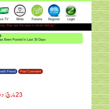
ive TV
Write
Forums
Register
Login
ong; they are the ones to attain felicity".
3
Has Been Posted In Last 30 Days
with Friend
Post Comment