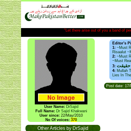
"Let there arise out of you a band of peop
Editor's P
1:
~Must R
Risaalut 
2:
~Must R
~Must Re
 حقیقت
3:
4:
Mullah T
Lies In Th
Post date: 17
User Name:
DrSajid
Full Name:
Dr Sajid Khakwani
User since:
22/May/2010
No Of voices:
370
Other Articles by DrSajid