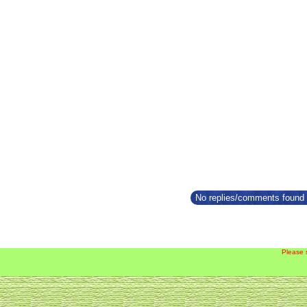
No replies/comments found f
Please 