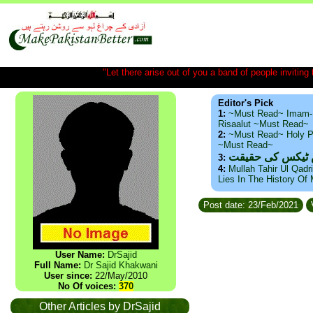
"Let there arise out of you a band of people inviting t
Editor's Pick
1:
~Must Read~ Imam-
Risaalut ~Must Read~
2:
~Must Read~ Holy P
~Must Read~
س ٹیکس کی حقیقت
3:
4:
Mullah Tahir Ul Qadr
Lies In The History Of
Post date: 23/Feb/2021
User Name:
DrSajid
Full Name:
Dr Sajid Khakwani
User since:
22/May/2010
No Of voices:
370
Other Articles by DrSajid