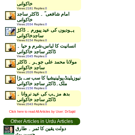
خاکوانی
Views
:
2181
Replies
:
0
امام شافعی ؒ ۔ ڈاکٹر ساجد
خاکوانی
Views
:
2034
Replies
:
0
یہودیوں کی عید پیورم ۔ ڈاکڑ
ساجدخاکوانی
Views
:
6154
Replies
:
0
انسانیت کا لباس،شرم و حیا ۔
ڈاکٹر ساجد خاکوانی
Views
:
2045
Replies
:
0
مولانا محمد علی جوہر ۔ ڈاکٹر
ساجد خاکوانی
Views
:
2026
Replies
:
0
نیوزیلینڈ،پولینیشیا کا سب سے بڑا
ملک۔ڈاکٹر ساجد خاکوانی
Views
:
2156
Replies
:
0
بدھ مزہب کی عید نروانا ۔
ڈاکٹر ساجد خاکوانی
Views
:
2043
Replies
:
0
Click here to read All Articles by User: DrSajid
Other Articles in Urdu Articles
دولت یقین کا ثمر ۔ طارق
حسین بٹ