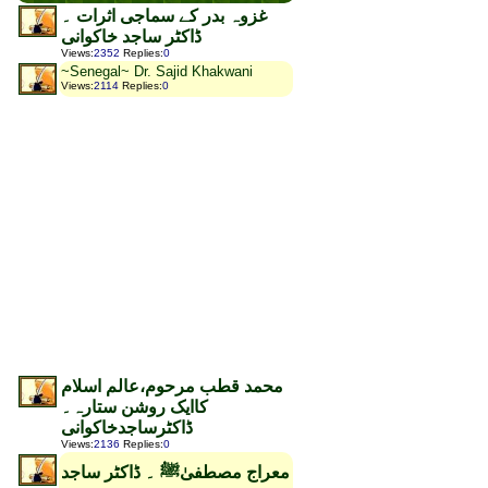
غزوہ بدر کے سماجی اثرات ۔
ڈاکٹر ساجد خاکوانی
Views
:
2352
Replies
:
0
~Senegal~ Dr. Sajid Khakwani
Views
:
2114
Replies
:
0
محمد قطب مرحوم،عالم اسلام
کاایک روشن ستارہ۔
ڈاکٹرساجدخاکوانی
Views
:
2136
Replies
:
0
معراج مصطفیٰﷺ ۔ ڈاکٹر ساجد