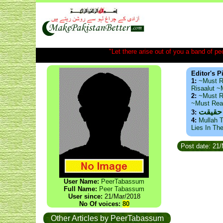
"Let there arise out of you a band of peop
Editor's P
1:
~Must R
Risaalut 
2:
~Must R
~Must Re
 حقیقت
3:
4:
Mullah T
Lies In Th
Post date: 21
User Name:
PeerTabassum
Full Name:
Peer Tabassum
User since:
21/Mar/2018
No Of voices:
80
Other Articles by PeerTabassum