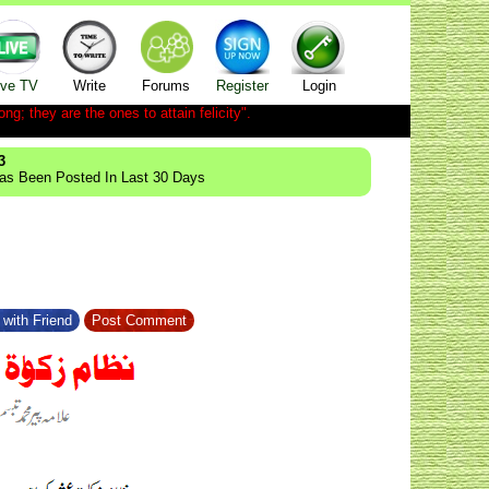
ive TV
Write
Forums
Register
Login
ong; they are the ones to attain felicity".
3
Has Been Posted In Last 30 Days
with Friend
Post Comment