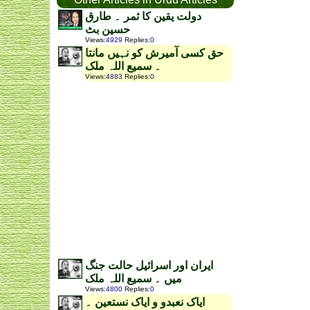
دولت یقین کا ثمر ۔ طارق
حسین بٹ
Views
:
4929
Replies
:
0
حق کسی آمیرش کو نہیں مانتا
۔ سمیع اللہ ملک
Views
:
4883
Replies
:
0
ایران اور اسرائیل حالت جنگ
میں ۔ سمیع اللہ ملک
Views
:
4800
Replies
:
0
ایاک نعبدو و ایاک نستعین ۔