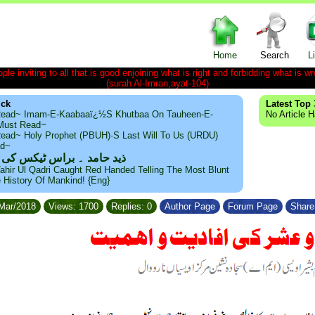
Home
Search
L
le inviting to all that is good enjoining what is right and forbidding what is wr
(surah Al-Imran,ayat-104)
ick
Latest Top 
ead~ Imam-E-Kaabaaï¿½s Khutbaa On Tauheen-E-
No Article 
~Must Read~
ead~ Holy Prophet (PBUH)·s Last Will To Us (URDU)
ad~
ذید حامد ۔ براس ٹیکس کی
ahir Ul Qadri Caught Red Handed Telling The Most Blunt
e History Of Mankind! {Eng}
/Mar/2018
Views: 1700
Replies: 0
Author Page
Forum Page
Share 