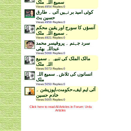
سمیع اللہ ملک
Views
:
4954
Replies
:
0
کوئی امید بر نہیں آتی ۔ طارق
حسین بٹ
Views
:
4958
Replies
:
0
آنسؤں کا سورج اور یقین محکم
۔ سمیع اللہ ملک
Views
:
4921
Replies
:
0
سرد جہنم ۔ پروفیسر محمد
عبداللہ بھٹی
Views
:
5068
Replies
:
0
مالک الملک کی تنبیہ ۔ سمیع
اللہ ملک
Views
:
5073
Replies
:
0
انسانوں کی تلاش۔ سمیع اللہ
ملک
Views
:
5050
Replies
:
0
آئی ایم ایف،حکومت،اپوزیشن ۔
خادم حسین
Views
:
5005
Replies
:
0
Click here to read All Articles in Forum: Urdu
Articles