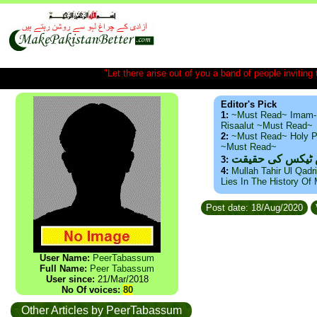
"Let there arise out of you a band of people inviting t
Editor's Pick
1:
~Must Read~ Imam-
Risaalut ~Must Read~
2:
~Must Read~ Holy P
~Must Read~
س ٹیکس کی حقیقت
3:
4:
Mullah Tahir Ul Qadr
Lies In The History Of
Post date: 18/Aug/2020
User Name:
PeerTabassum
Full Name:
Peer Tabassum
User since:
21/Mar/2018
No Of voices:
80
Other Articles by PeerTabassum