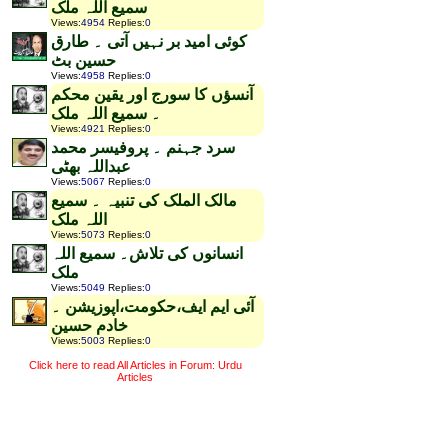
سمیع اللہ ملک
Views
:
4954
Replies
:
0
کوئی امید بر نہیں آتی ۔ طارق
حسین بٹ
Views
:
4958
Replies
:
0
آنسؤں کا سورج اور یقین محکم
۔ سمیع اللہ ملک
Views
:
4921
Replies
:
0
سرد جہنم ۔ پروفیسر محمد
عبداللہ بھٹی
Views
:
5067
Replies
:
0
مالک الملک کی تنبیہ ۔ سمیع
اللہ ملک
Views
:
5073
Replies
:
0
انسانوں کی تلاش۔ سمیع اللہ
ملک
Views
:
5049
Replies
:
0
آئی ایم ایف،حکومت،اپوزیشن ۔
خادم حسین
Views
:
5003
Replies
:
0
Click here to read All Articles in Forum: Urdu
Articles