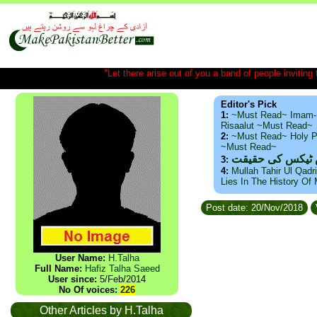
"Let there arise out of you a band of people inviting t
Editor's Pick
1:
~Must Read~ Imam-
Risaalut ~Must Read~
2:
~Must Read~ Holy P
~Must Read~
س ٹیکس کی حقیقت
3:
4:
Mullah Tahir Ul Qadr
Lies In The History Of
Post date: 20/Nov/2018
User Name:
H.Talha
Full Name:
Hafiz Talha Saeed
User since:
5/Feb/2014
No Of voices:
226
Other Articles by H.Talha