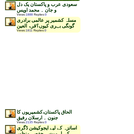
سعودی عرب و پاکستان یک دل
و جان ۔ محمد اویس
Views
:
1888
Replies
:
0
مسلہ کشمیر پر عالمی برادری
گونگی بہری کیوں؟قرۃ العین
Views
:
1811
Replies
:
0
الحاق پاکستان،کشمیریوں کا
جنون ۔ ارسلان رفیق
Views
:
2135
Replies
:
0
اساتزہ کے لیے ایجوکیشن ڈگری
کی اہمیت ۔ حفصہ منظور