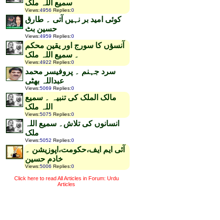
سمیع اللہ ملک
Views
:
4956
Replies
:
0
کوئی امید بر نہیں آتی ۔ طارق
حسین بٹ
Views
:
4959
Replies
:
0
آنسؤں کا سورج اور یقین محکم
۔ سمیع اللہ ملک
Views
:
4922
Replies
:
0
سرد جہنم ۔ پروفیسر محمد
عبداللہ بھٹی
Views
:
5069
Replies
:
0
مالک الملک کی تنبیہ ۔ سمیع
اللہ ملک
Views
:
5075
Replies
:
0
انسانوں کی تلاش۔ سمیع اللہ
ملک
Views
:
5052
Replies
:
0
آئی ایم ایف،حکومت،اپوزیشن ۔
خادم حسین
Views
:
5006
Replies
:
0
Click here to read All Articles in Forum: Urdu
Articles