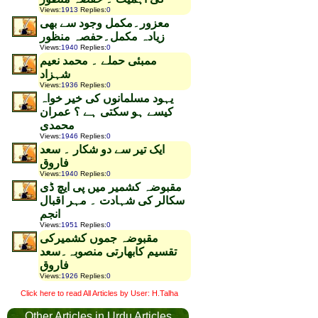
Views
:
1913
Replies
:
0
معزور۔مکمل وجود سے بھی
زیادہ مکمل۔حفصہ منظور
Views
:
1940
Replies
:
0
ممبئی حملے ۔ محمد نعیم
شہزاد
Views
:
1936
Replies
:
0
یہود مسلمانوں کی خیر خواہ
کیسے ہو سکتی ہے ؟ عمران
محمدی
Views
:
1946
Replies
:
0
ایک تیر سے دو شکار ۔ سعد
فاروق
Views
:
1940
Replies
:
0
مقبوضہ کشمیر میں پی ایچ ڈی
سکالر کی شہادت ۔ مہر اقبال
انجم
Views
:
1951
Replies
:
0
مقبوضہ جموں کشمیرکی
تقسیم کابھارتی منصوبہ۔سعد
فاروق
Views
:
1926
Replies
:
0
Click here to read All Articles by User: H.Talha
Other Articles in Urdu Articles