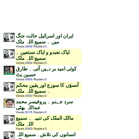
ایران اور اسرائیل حالت جنگ
میں ۔ سمیع اللہ ملک
Views
:
4809
Replies
:
0
ایاک نعبدو و ایاک نستعین ۔
سمیع اللہ ملک
Views
:
4964
Replies
:
0
کوئی امید بر نہیں آتی ۔ طارق
حسین بٹ
Views
:
4966
Replies
:
0
آنسؤں کا سورج اور یقین محکم
۔ سمیع اللہ ملک
Views
:
4930
Replies
:
0
سرد جہنم ۔ پروفیسر محمد
عبداللہ بھٹی
Views
:
5076
Replies
:
0
مالک الملک کی تنبیہ ۔ سمیع
اللہ ملک
Views
:
5083
Replies
:
0
انسانوں کی تلاش۔ سمیع اللہ