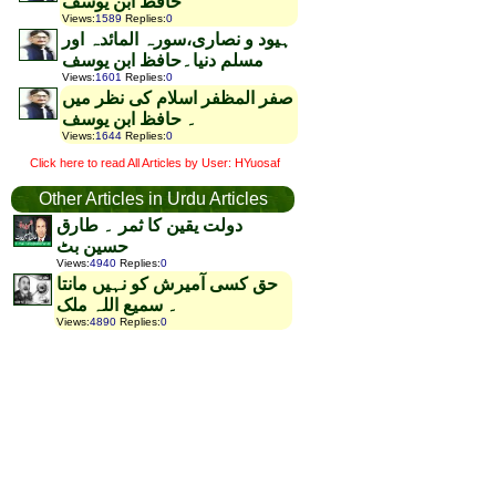
حافظ ابن یوسف
Views
:
1589
Replies
:
0
ہیود و نصاری،سورہ المائدہ اور
مسلم دنیا۔حافظ ابن یوسف
Views
:
1601
Replies
:
0
صفر المظفر اسلام کی نظر میں
۔ حافظ ابن یوسف
Views
:
1644
Replies
:
0
Click here to read All Articles by User: HYuosaf
Other Articles in Urdu Articles
دولت یقین کا ثمر ۔ طارق
حسین بٹ
Views
:
4940
Replies
:
0
حق کسی آمیرش کو نہیں مانتا
۔ سمیع اللہ ملک
Views
:
4890
Replies
:
0