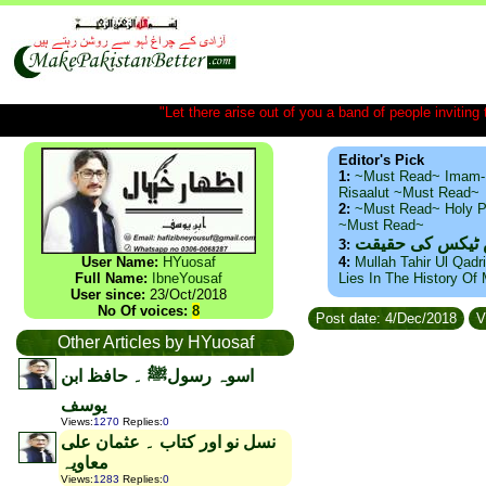
"Let there arise out of you a band of people inviting t
Editor's Pick
1:
~Must Read~ Imam-
Risaalut ~Must Read~
2:
~Must Read~ Holy P
~Must Read~
س ٹیکس کی حقیقت
3:
User Name:
HYuosaf
4:
Mullah Tahir Ul Qadr
Full Name:
IbneYousaf
Lies In The History Of
User since:
23/Oct/2018
No Of voices:
8
Post date: 4/Dec/2018
V
Other Articles by HYuosaf
اسوہ رسولﷺ ۔ حافظ ابن
یوسف
Views
:
1270
Replies
:
0
نسل نو اور کتاب ۔ عثمان علی
معاویہ
Views
:
1283
Replies
:
0