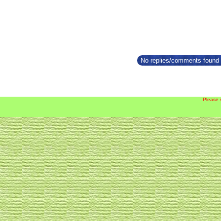
No replies/comments found f
Please 