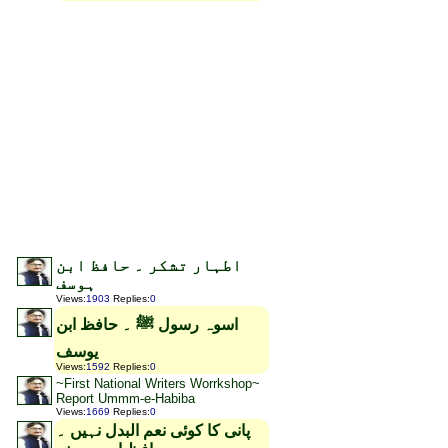
اطہار تشکر ۔ حافظ ابن
ہوسف
Views
:
1903
Replies
:
0
اسوہ رسول ﷺ ۔ حافظ ابن
یوسف
Views
:
1592
Replies
:
0
~First National Writers Worrkshop~
Report Ummm-e-Habiba
Views
:
1669
Replies
:
0
پانی کا کوئی نعم البدل نہیں ۔