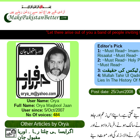
"Let there arise out of you a band of people inviting t
Editor's Pick
1:
~Must Read~ Imam-
Risaalut ~Must Read~
2:
~Must Read~ Holy P
~Must Read~
س ٹیکس کی حقیقت
3:
4:
Mullah Tahir Ul Qadr
Lies In The History Of
Post date: 25/Jun/2008
V
User Name:
Orya
Full Name:
Orya Maqbool Jaan
User since:
5/Oct/2007
No Of voices:
484
Other Articles by Orya
اگرایسا ہی چلتا رہا ۔ اوریا
مقبول جان