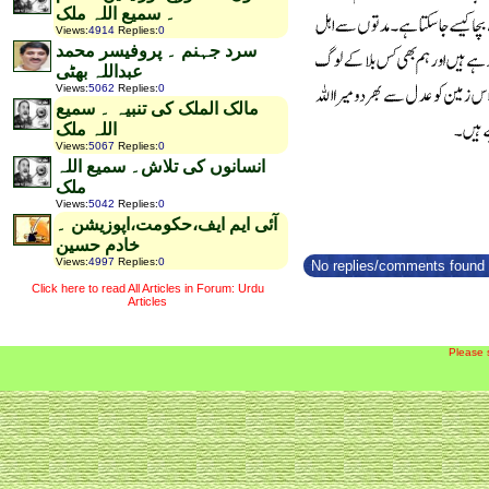
۔ سمیع اللہ ملک
Views
:
4914
Replies
:
0
سرد جہنم ۔ پروفیسر محمد
عبداللہ بھٹی
Views
:
5062
Replies
:
0
مالک الملک کی تنبیہ ۔ سمیع
اللہ ملک
Views
:
5067
Replies
:
0
انسانوں کی تلاش۔ سمیع اللہ
ملک
Views
:
5042
Replies
:
0
آئی ایم ایف،حکومت،اپوزیشن ۔
خادم حسین
Views
:
4997
Replies
:
0
No replies/comments found f
Click here to read All Articles in Forum: Urdu
Articles
Please 