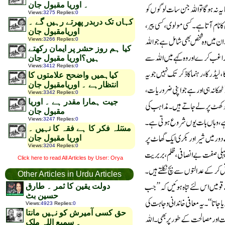
۔ اوریا مقبول جان
Views
:
3275
Replies
:
0
کہاں تک دربدر پھرتے رہیں گے ۔
اوریامقبول جان
Views
:
3266
Replies
:
0
کیا ہم روز حشر پر ایمان رکھتے
ہیں؟اوریا مقبول جان
Views
:
3412
Replies
:
0
کیاہمیں واضحح علامتوں کا
انتظارہے ۔ اوریامقبول جان
Views
:
3342
Replies
:
0
جیت ہمارا مقدر ہے ۔ اوریا
مقبول جان
Views
:
3247
Replies
:
0
مسٓلہ فکر کا ہے فقہ کا نہیں ۔
اوریا مقبول جان
Views
:
3204
Replies
:
0
Click here to read All Articles by User: Orya
Other Articles in Urdu Articles
دولت یقین کا ثمر ۔ طارق
حسین بٹ
Views
:
4923
Replies
:
0
حق کسی آمیرش کو نہیں مانتا
۔ سمیع اللہ ملک