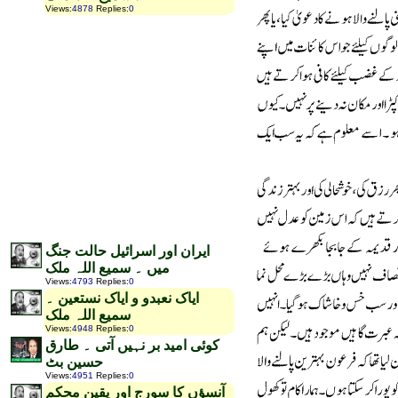
Views
:
4878
Replies
:
0
ایران اور اسرائیل حالت جنگ
میں ۔ سمیع اللہ ملک
Views
:
4793
Replies
:
0
ایاک نعبدو و ایاک نستعین ۔
سمیع اللہ ملک
Views
:
4948
Replies
:
0
کوئی امید بر نہیں آتی ۔ طارق
حسین بٹ
Views
:
4951
Replies
:
0
آنسؤں کا سورج اور یقین محکم